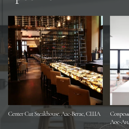
Center Cut Steakhouse. Лас-Вегас, CША
Совреме
Лос-Ан