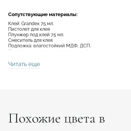
Подтвердите, что вы не робот
Сопутствующие материалы:
Подтвердите, что вы не робот
Клей: Grandex 75 мл.
Пистолет для клея
ОТПРАВИТЬ ПРОЕКТ
Плунжер под клей 75 мл.
ОТПРАВИТЬ
Смеситель для клея
Подложка: влагостойкий МДФ, ДСП,
Подставка под горячее: прутки и сферы под
горячее
Термолента алюминиевая
Читать еще
Усилитель цвета
Шлиматериал
Полировочные пасты
Похожие цвета в