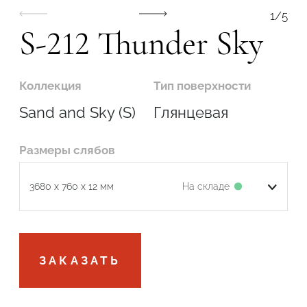
1
/
5
S-212 Thunder Sky
Коллекция
Тип поверхности
Подтвердите, что вы не робот
Sand and Sky (S)
Глянцевая
ОТПРАВИТЬ
Размеры слябов
На складе
3680 x 760 x 12 мм
Подтвердите, что вы не робот
ЗАКАЗАТЬ
ОТПРАВИТЬ ЗАЯВКУ