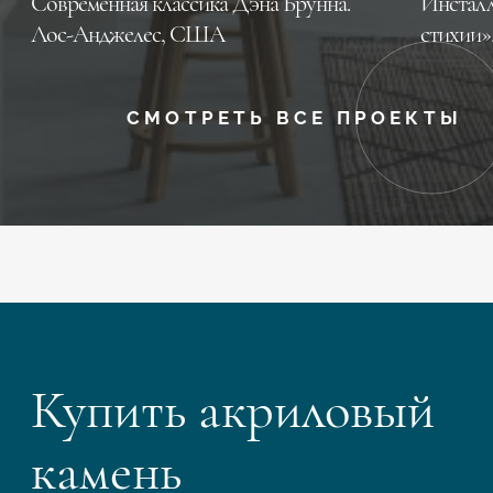
Современная классика Дэна Брунна.
Инсталл
Лос-Анджелес, CША
стихии»
СМОТРЕТЬ ВСЕ ПРОЕКТЫ
Купить акриловый
камень