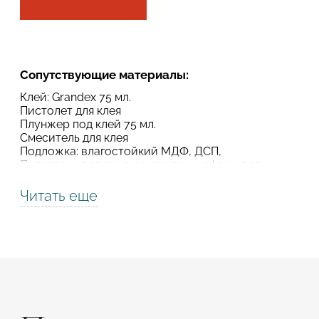
Подтвердите, что вы не робот
Подтвердите, что вы не робот
Сопутствующие материалы:
ОТПРАВИТЬ ПРОЕКТ
ОТПРАВИТЬ
Клей: Grandex 75 мл.
Пистолет для клея
Плунжер под клей 75 мл.
Смеситель для клея
Подложка: влагостойкий МДФ, ДСП,
Подставка под горячее: прутки и сферы под
горячее
Термолента алюминиевая
Читать еще
Усилитель цвета
Шлиматериал
Полировочные пасты