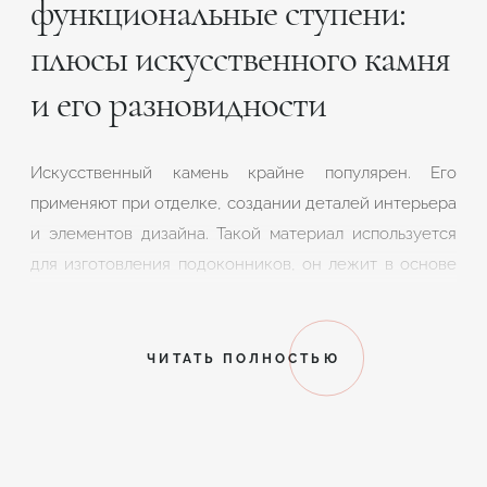
функциональные ступени:
плюсы искусственного камня
и его разновидности
Искусственный камень крайне популярен. Его
применяют при отделке, создании деталей интерьера
и элементов дизайна. Такой материал используется
для изготовления подоконников, он лежит в основе
стильных столешниц, из него также делают
роскошную мебель. Но особо привлекательно
выглядят ступени из искусственного камня. Данный
ЧИТАТЬ ПОЛНОСТЬЮ
искусственный материал используется при
проведении внутренних отделочных работ, он
роскошно смотрится в частных домах. Лестницы из
искусственного камня могут быть настоящим