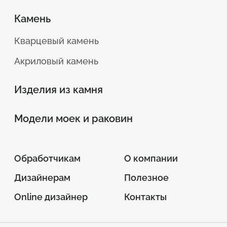
превосходной эстетичностью — материал
Изготовлено: Герасимчук
Камень
напоминает природный камень, может
идеально имитировать привлекательную
Кварцевый камень
натуральную фактуру;
Акриловый камень
гладкость и ровность — поверхность такой
лестницы всегда сохраняет эстетичность;
Изделия из камня
отличный уровень износоустойчивости и
Модели моек и раковин
прочности;
легкость ухода — для того, чтобы каменная
Обработчикам
О компании
лестница сохраняла первозданный вид, стоит
лишь регулярно проводить влажную уборку;
Дизайнерам
Полезное
Online дизайнер
Контакты
разнообразие цветовых оттенков — если вы
выбираете лестницу из акрилового камня, вы