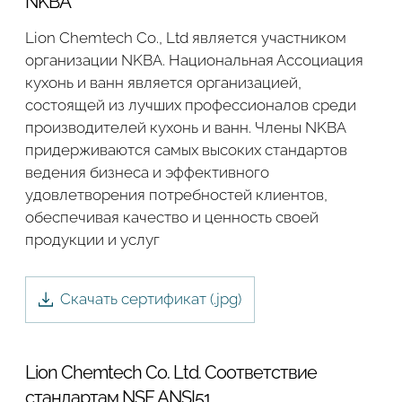
NKBA
Подтвердите, что вы не робот
Lion Chemtech Co., Ltd является участником
Подтвердите, что вы не робот
организации NKBA. Национальная Ассоциация
кухонь и ванн является организацией,
ОТПРАВИТЬ ПРОЕКТ
состоящей из лучших профессионалов среди
ОТПРАВИТЬ
производителей кухонь и ванн. Члены NKBA
придерживаются самых высоких стандартов
ведения бизнеса и эффективного
удовлетворения потребностей клиентов,
обеспечивая качество и ценность своей
продукции и услуг
Скачать сертификат (.
jpg
)
Lion Chemtech Co. Ltd. Соответствие
стандартам NSF ANSI51