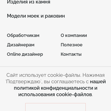
Изделия из камня
Модели моек и раковин
Обработчикам
О компании
Дизайнерам
Полезное
Online дизайнер
Контакты
Сайт использует cookie-файлы. Нажимая
© 2026 INTERSTONE –
`Подтверждаю`, вы соглашаетесь с
нашей
листовой искусственный камень
политикой конфиденциальности и
Условия
Политика
использования cookie-файлов
.
использования сайта
конфиденциальности