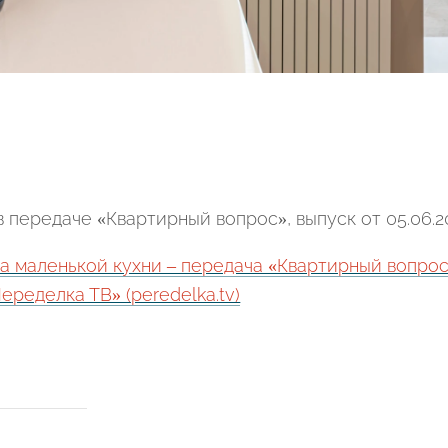
передаче «Квартирный вопрос», выпуск от 05.06.20
а маленькой кухни – передача «Квартирный вопрос
ределка ТВ» (peredelka.tv)