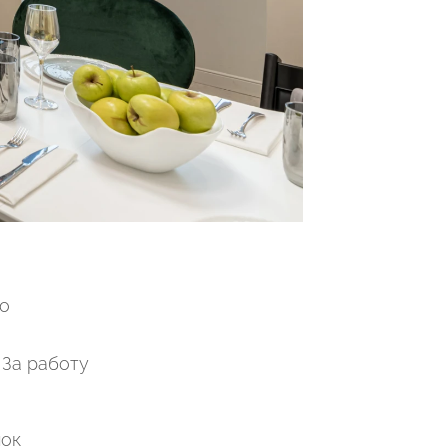
го
 За работу
мок