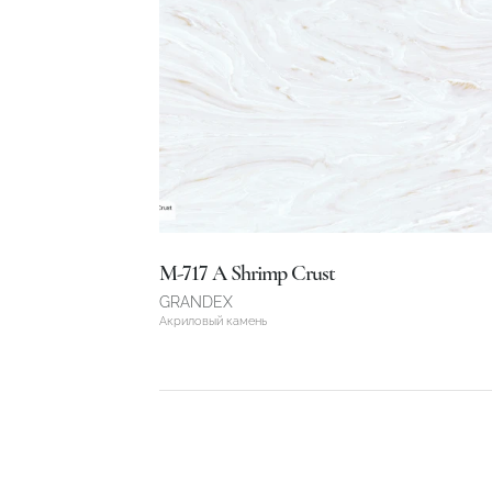
M-717 A Shrimp Crust
GRANDEX
Акриловый камень