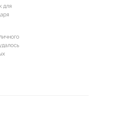
к для
даря
личного
 удалось
ых