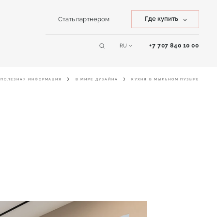
Где купить
Стать партнером
Купить камень
+7 707 840 10 00
RU
Сервисы
Купить изделие
ПОЛЕЗНАЯ ИНФОРМАЦИЯ
В МИРЕ ДИЗАЙНА
КУХНЯ В МЫЛЬНОМ ПУЗЫРЕ
Online дизайнер