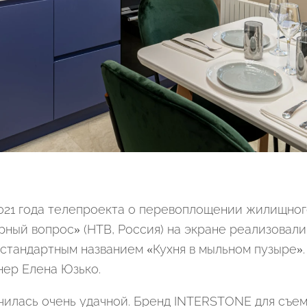
021 года телепроекта о перевоплощении жилищно
рный вопрос» (НТВ, Россия) на экране реализовали
естандартным названием «Кухня в мыльном пузыре».
нер Елена Юзько.
чилась очень удачной. Бренд INTERSTONE для съе