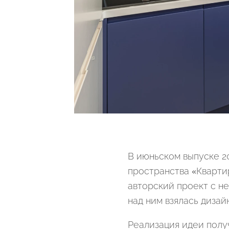
В июньском выпуске 2
пространства «Кварти
авторский проект с н
над ним взялась дизай
Реализация идеи полу