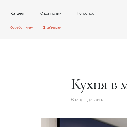
Каталог
О компании
Полезное
Контакты
Обработчикам
Дизайнерам
Камень
Главная
Главная
Сотрудничество
Сотрудничество
Акриловый камень
Кварцевый камень
Акции и новости
Новости
GRANDEX
Caesarstone
Инструкции
Контент для клиентов
Каталоги и презентации
NEOMARM
Avant Quartz
Online дизайнер
Formax
GRANDEX Quartz
Кухня в 
Online дизайнер
В мире дизайна