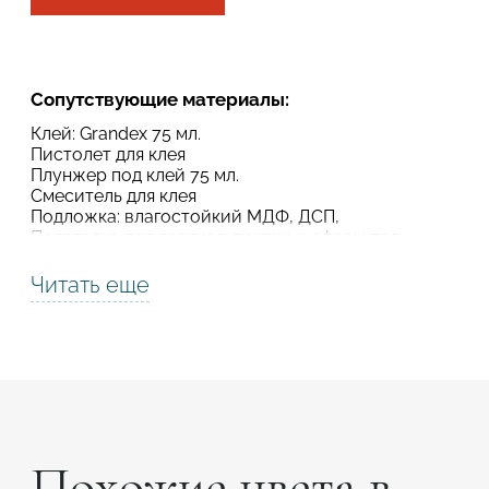
Подтвердите, что вы не робот
Подтвердите, что вы не робот
Сопутствующие материалы:
ОТПРАВИТЬ ПРОЕКТ
Клей: Grandex 75 мл.
ОТПРАВИТЬ
Пистолет для клея
Плунжер под клей 75 мл.
Смеситель для клея
Подложка: влагостойкий МДФ, ДСП,
Подставка под горячее: прутки и сферы под
горячее
Термолента алюминиевая
Читать еще
Усилитель цвета
Шлиматериал
Полировочные пасты
Похожие цвета в