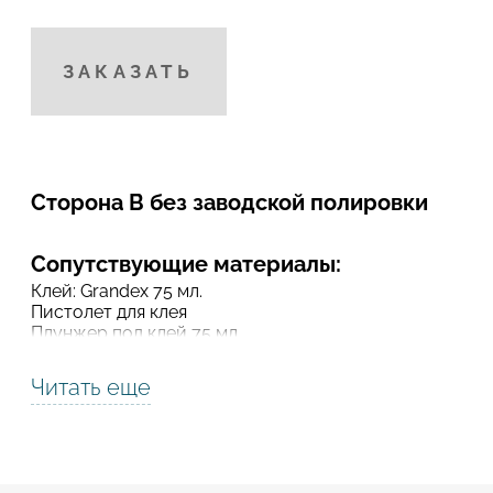
Подтвердите, что вы не робот
Подтвердите, что вы не робот
ЗАКАЗАТЬ
ОТПРАВИТЬ ПРОЕКТ
ОТПРАВИТЬ
Сторона В без заводской полировки
Сопутствующие материалы:
Клей: Grandex 75 мл.
Пистолет для клея
Плунжер под клей 75 мл.
Смеситель для клея
Подложка: влагостойкий МДФ, ДСП,
Читать еще
Подставка под горячее: прутки и сферы под
горячее
Термолента алюминиевая
Усилитель цвета
Шлиматериал