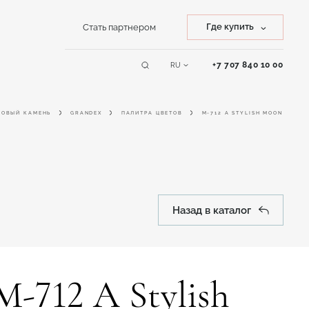
Где купить
Стать партнером
Купить камень
+7 707 840 10 00
RU
Сервисы
Купить изделие
ЛОВЫЙ КАМЕНЬ
GRANDEX
ПАЛИТРА ЦВЕТОВ
M-712 A STYLISH MOON
Online дизайнер
Назад в каталог
M-712 A Stylish