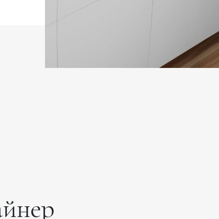
айнер