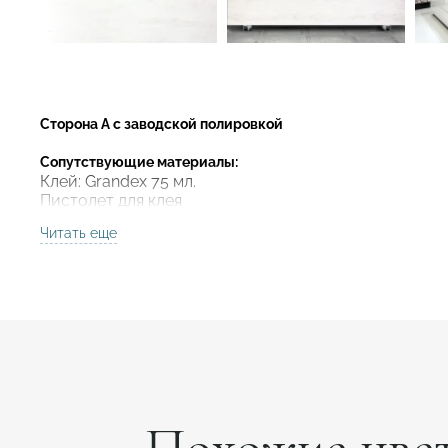
Сторона А с заводской полировкой
Сопутствующие материалы:
Клей: Grandex 75 мл.
Пистолет для клея
Плунжер под клей 75 мл.
Читать еще
Смеситель для клея
Подложка: влагостойкий МДФ, ДСП,
Подставка под горячее: прутки и сферы под горячее
Термолента алюминиевая
Усилитель цвета
Шлиматериал
Полировочные пасты