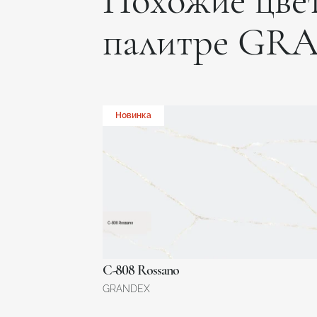
Похожие цвет
палитре GR
Новинка
C-808 Rossano
GRANDEX