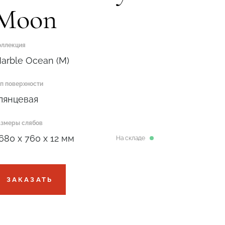
Moon
оллекция
arble Ocean (M)
ип поверхности
лянцевая
азмеры слябов
680 x 760 x 12 мм
На складе
ЗАКАЗАТЬ