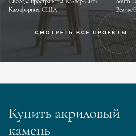
Свобода пространства. Калвер-Сити,
South L
Калифорния, CША
Великоб
СМОТРЕТЬ ВСЕ ПРОЕКТЫ
Купить акриловый
камень