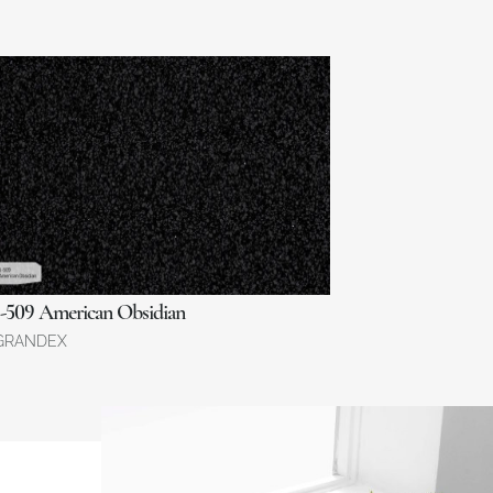
J-509 American Obsidian
GRANDEX