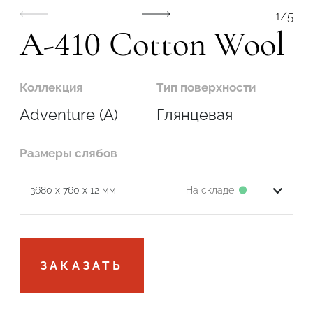
1
/
5
A-410 Cotton Wool
Коллекция
Тип поверхности
Подтвердите, что вы не робот
Adventure (A)
Глянцевая
ОТПРАВИТЬ
Размеры слябов
На складе
3680 x 760 x 12 мм
Подтвердите, что вы не робот
ЗАКАЗАТЬ
ОТПРАВИТЬ ЗАЯВКУ