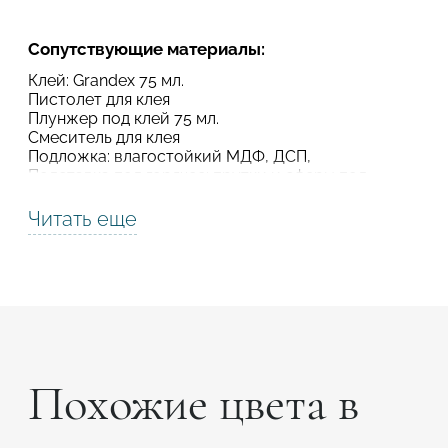
Подтвердите, что вы не робот
Сопутствующие материалы:
Подтвердите, что вы не робот
Клей: Grandex 75 мл.
Пистолет для клея
ОТПРАВИТЬ ПРОЕКТ
Плунжер под клей 75 мл.
ОТПРАВИТЬ
Смеситель для клея
Подложка: влагостойкий МДФ, ДСП,
Подставка под горячее: прутки и сферы под
горячее
Термолента алюминиевая
Читать еще
Усилитель цвета
Шлиматериал
Полировочные пасты
Похожие цвета в