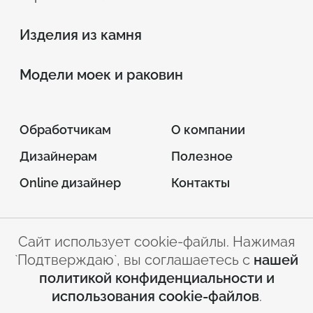
Изделия из камня
Модели моек и раковин
Обработчикам
О компании
Дизайнерам
Полезное
Online дизайнер
Контакты
Сайт использует cookie-файлы. Нажимая
© 2026 INTERSTONE –
`Подтверждаю`, вы соглашаетесь с
нашей
листовой искусственный камень
политикой конфиденциальности и
Условия
Политика
использования cookie-файлов
.
использования сайта
конфиденциальности