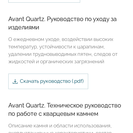
Avant Quartz. Руководство по уходу за
изделиями
О ежедневном уходе, воздействии высоких
температур, устойчивости к царапинам,
удалении трудновыводимых пятен, следов от
жидкостей и органических загрязнений
Скачать руководство (.
pdf
)
Avant Quartz. Техническое руководство
Подтвердите, что вы не робот
по работе с кварцевым камнем
Описание камня и области использования,
ОТПРАВИТЬ ЗАЯВКУ
эксплуатационные характеристики, состав,