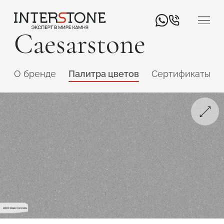
Caesarstone
O бренде
Палитра цветов
Сертификаты
Ваша сфера деятельности
Обработчик
Дизайнер