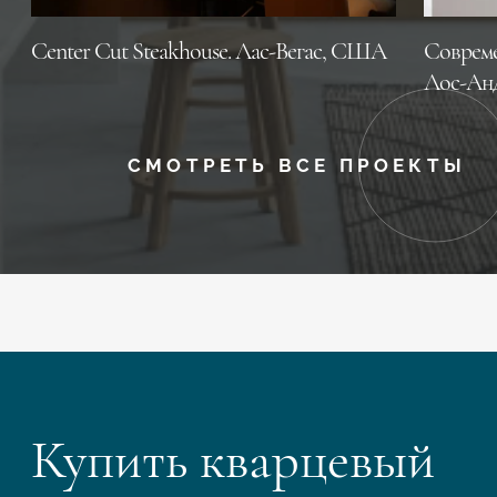
Center Cut Steakhouse. Лас-Вегас, CША
Совреме
Лос-Ан
СМОТРЕТЬ ВСЕ ПРОЕКТЫ
Купить кварцевый