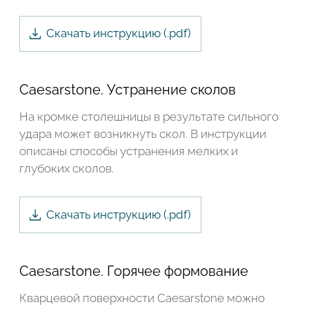
Подтвердите, что вы не робот
Скачать инструкцию (.
pdf
)
Подтвердите, что вы не робот
ОТПРАВИТЬ ПРОЕКТ
Caesarstone. Устранение сколов
ОТПРАВИТЬ
На кромке столешницы в результате сильного
удара может возникнуть скол. В инструкции
описаны способы устранения мелких и
глубоких сколов.
Скачать инструкцию (.
pdf
)
Caesarstone. Горячее формование
Кварцевой поверхности Caesarstone можно