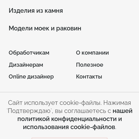
Изделия из камня
Модели моек и раковин
Обработчикам
О компании
Дизайнерам
Полезное
Online дизайнер
Контакты
Сайт использует cookie-файлы. Нажимая
© 2026 INTERSTONE –
`Подтверждаю`, вы соглашаетесь с
нашей
листовой искусственный камень
политикой конфиденциальности и
Условия
Политика
использования cookie-файлов
.
использования сайта
конфиденциальности