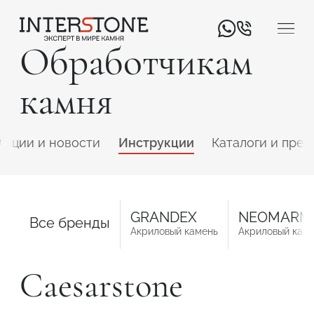
Обработчикам
камня
Акции и новости
Инструкции
Каталоги и през
Ваша сфера деятельности
GRANDEX
NEOMARM
Все бренды
Акриловый камень
Акриловый кам
Обработчик
Дизайнер
Caesarstone