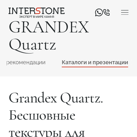
GRANDEX
Quartz
 и рекомендации
Каталоги и презентации
Ваша сфера деятельности
Grandex Quartz.
Обработчик
Дизайнер
Бесшовные
текстуры для