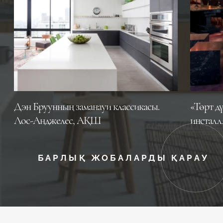
Дэн Бруунның заманауи классикасы.
«Төрт д
Лос-Анджелес, АҚШ
инсталл
БАРЛЫҚ ЖОБАЛАРДЫ ҚАРАУ