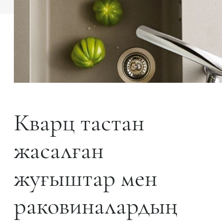
Кварц тастан
жасалған
жуғыштар мен
раковиналардың