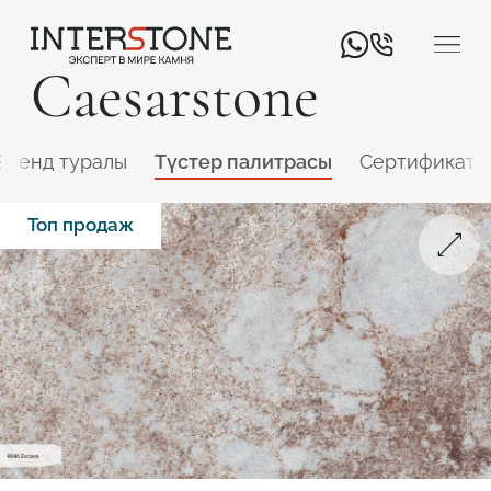
Caesarstone
Бренд туралы
Түстер палитрасы
Сертификатт
Топ продаж
Қызмет салаңыз
Өңдеуші
Дизайнер