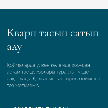
Кварц тасын сатып
алу
Қоймаларда үлкен көлемде 200-ден
астам тас декорлары тұрақты түрде
сақталады. Қалғанын тапсырыс бойынша
тез жеткіземіз