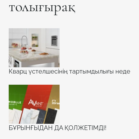
толығырақ
Кварц үстелшесінің тартымдылығы неде
БҰРЫНҒЫДАН ДА ҚОЛЖЕТІМДІ!