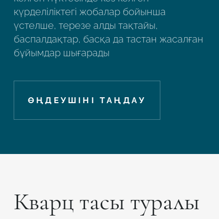
күрделіліктегі жобалар бойынша
үстелше, терезе алды тақтайы,
баспалдақтар, басқа да тастан жасалған
бұйымдар шығарады
ӨҢДЕУШІНІ ТАҢДАУ
Кварц тасы туралы