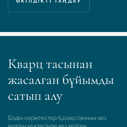
ӨКІЛДІКТІ ТАҢДАУ
Кварц тасынан
жасалған бұйымды
сатып алу
Біздің серіктестер Қазақстанның кез
келген нүктесінде кез келген