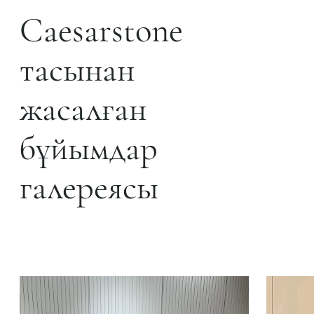
Caesarstone
тасынан
жасалған
бұйымдар
галереясы