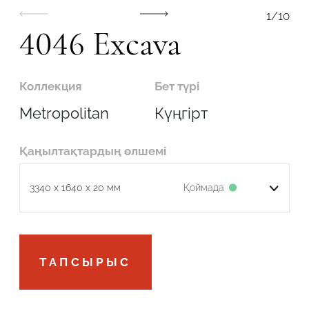
1
/
10
4046 Excava
Коллекция
Бет түрі
Робот емес екеніңізді растаңыз
Metropolitan
Күңгірт
ОТПРАВИТЬ
Қаңылтақтардың өлшемі
Қоймада
3340 x 1640 x 20 мм
Робот емес екеніңізді растаңыз
ТАПСЫРЫС
ӨТІНІМДІ ЖІБЕРУ