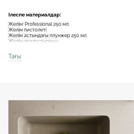
Робот емес екеніңізді растаңыз
Робот емес екеніңізді растаңыз
Ілеспе материалдар:
ЖІБЕРУ
Желім: Professional 250 мл.
Желім пистолеті
ЖОБАНЫ ЖІБЕРУ
Желім астындағы плунжер 250 мл.
Желім араластырғыш
Тағы