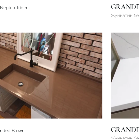
GRAND
Neptun Trident
Жуынатын б
GRAND
anded Brown
Жуынатын б