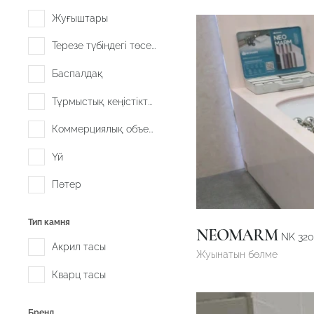
Жуғыштары
Терезе түбіндегі төсеніш
Баспалдақ
Тұрмыстық кеңістіктер
Коммерциялық объектілер
Үй
Пәтер
Тип камня
NEOMARM
NK 320
Акрил тасы
Жуынатын бөлме
Кварц тасы
Бренд