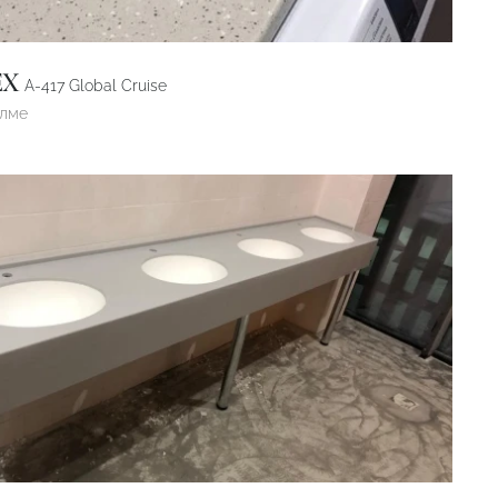
EX
A-417 Global Cruise
өлме