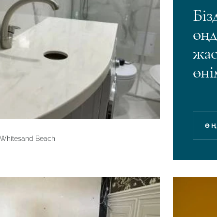
Біз
өңд
жас
өні
ӨҢ
 Whitesand Beach