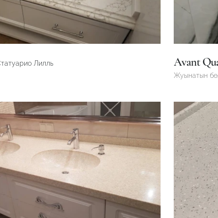
Avant Qu
Статуарио Лилль
Жуынатын б