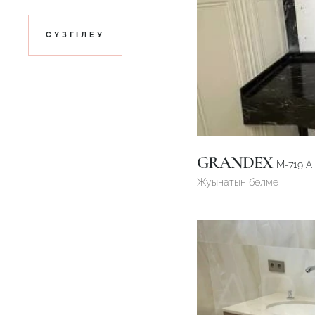
СҮЗГІЛЕУ
GRANDEX
M-719 А
Жуынатын бөлме