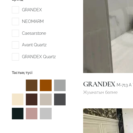
GRANDEX
NEOMARM
Caesarstone
Avant Quartz
GRANDEX Quartz
Тастың түсі
GRANDEX
M-713 A
Жуынатын бөлме