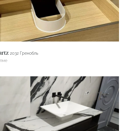
artz
2032 Гренобль
өлме