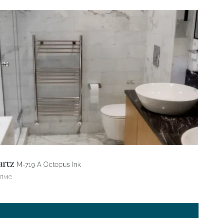
artz
M-719 А Octopus Ink
өлме