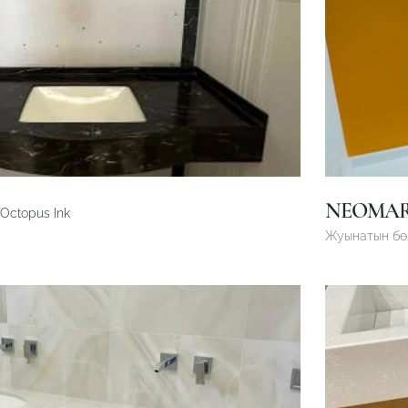
NEOMA
 Octopus Ink
Жуынатын б