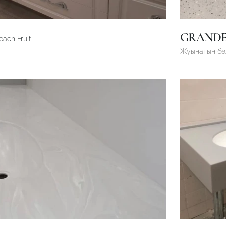
GRAND
ach Fruit
Жуынатын б