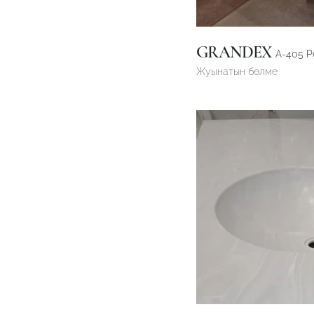
GRANDEX
A-405 Pe
Жуынатын бөлме