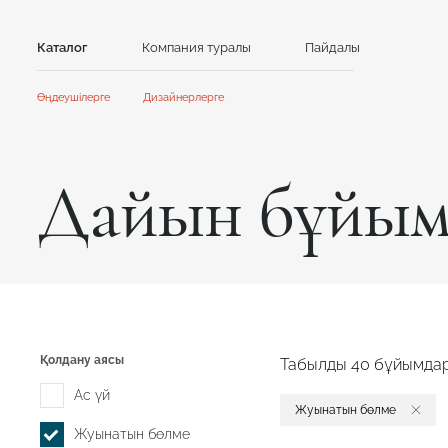
Каталог
Компания туралы
Пайдалы
Байланыс
Өңдеушілерге
Дизайнерлерге
Тас
Басты
Басты
Ынтымақтастық
Ынтымақтастық
Акрил тасы
Кварц тасы
Дайын бұйым
Акциялар және жаңалықтар
Жаңалықтар
GRANDEX
Caesarstone
Нұсқаулықтар
Клиенттерге арналған контент
Каталог және презентациялар
NEOMARM
Avant Quartz
Online дизайнер
Formax
GRANDEX Quartz
Online дизайнер
Қолдану аясы
Табылды 40 бұйымдард
Ас үй
Жуынатын бөлме
Жуынатын бөлме