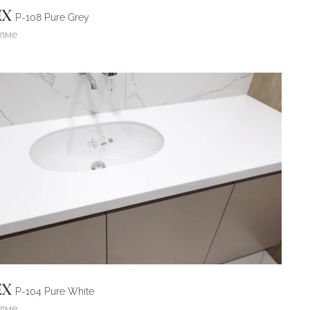
EX
P-108 Pure Grey
өлме
EX
P-104 Pure White
өлме