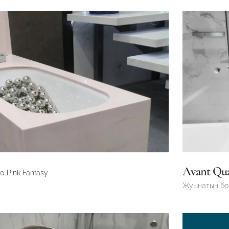
Робот емес екеніңізді растаңыз
ӨТІНІМДІ ЖІБЕРУ
Робот емес екеніңізді растаңыз
Робот емес екеніңізді растаңыз
Avant Qu
ЖІБЕРУ
0 Pink Fantasy
ЖОБАНЫ ЖІБЕРУ
Жуынатын б