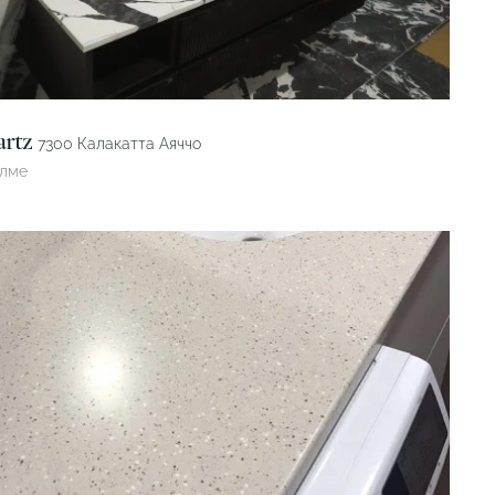
artz
7300 Калакатта Аяччо
өлме