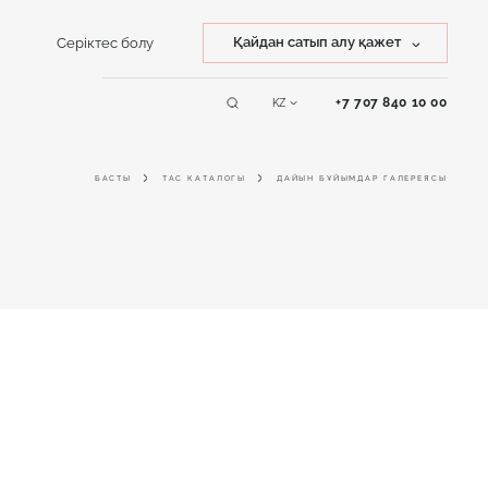
Қайдан сатып алу қажет
Серіктес болу
Тасты сатып алу
+7 707 840 10 00
KZ
Қызмет
Бұйымды сатып алу
көрсету
БАСТЫ
ТАС КАТАЛОГЫ
ДАЙЫН БҰЙЫМДАР ГАЛЕРЕЯСЫ
Online дизайнер