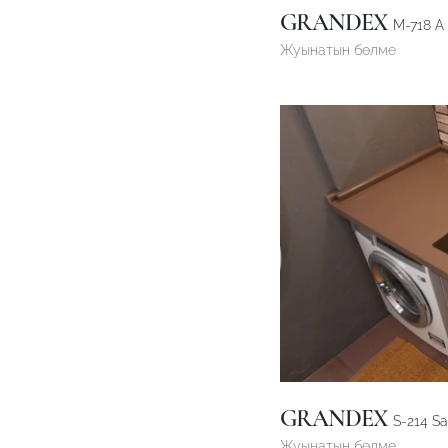
GRANDEX
M-718 А 
Жуынатын бөлме
GRANDEX
S-214 S
Жуынатын бөлме