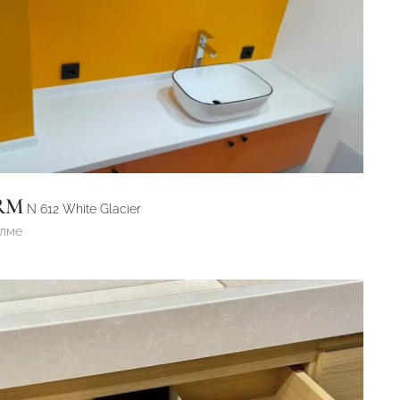
RM
N 612 White Glacier
өлме