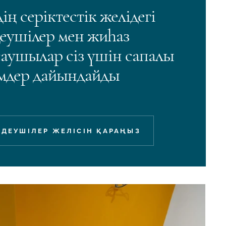
дің серіктестік желідегі
еушілер мен жиһаз
аушылар сіз үшін сапалы
мдер дайындайды
ДЕУШІЛЕР ЖЕЛІСІН ҚАРАҢЫЗ