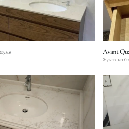
Avant Qu
Royale
Жуынатын б