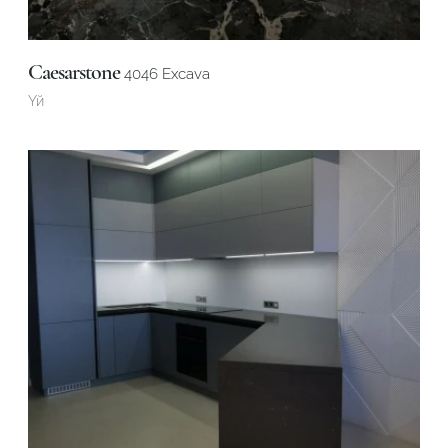
Caesarstone
4046 Excava
Үй