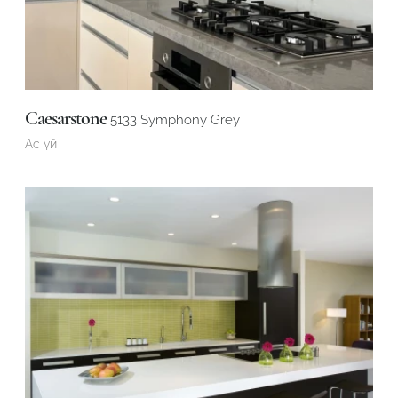
Робот емес екеніңізді растаңыз
Робот емес екеніңізді растаңыз
ЖІБЕРУ
ЖОБАНЫ ЖІБЕРУ
Caesarstone
5133 Symphony Grey
Ас үй