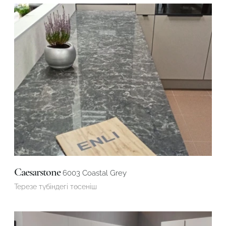
Caesarstone
6003 Coastal Grey
Терезе түбіндегі төсеніш