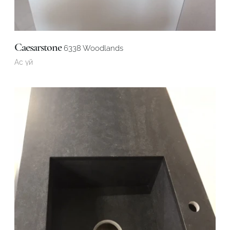
Caesarstone
6338 Woodlands
Ас үй