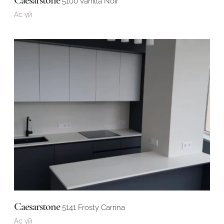
5100 Vanilla Noir
Ас үй
Caesarstone
5141 Frosty Carrina
Ас үй