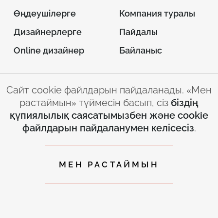
Өңдеушілерге
Компания туралы
Дизайнерлерге
Пайдалы
Online дизайнер
Байланыс
Сайт cookie файлдарын пайдаланады. «Мен
© 2026 INTERSTONE –
растаймын» түймесін басып, сіз
біздің
парақ жасанды тас
құпиялылық саясатымызбен және cookie
Сайтты пайдалану
Құпиялылық
файлдарын пайдаланумен келісесіз
.
ережелері
саясаты
by
МЕН РАСТАЙМЫН