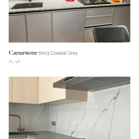
Caesarstone
6003 Coastal Grey
Ас үй
Робот емес екеніңізді растаңыз
ӨТІНІМДІ ЖІБЕРУ