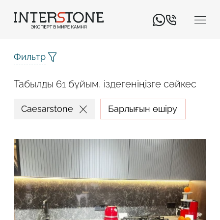
Фильтр
Табылды 61 бұйым, іздегеніңізге сәйкес
Caesarstone
Барлығын өшіру
Қызмет салаңыз
Өңдеуші
Дизайнер