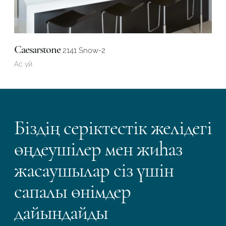
Caesarstone
2141 Snow-2
Ас үй
Біздің серіктестік желідегі
өңдеушілер мен жиһаз
жасаушылар сіз үшін
сапалы өнімдер
дайындайды