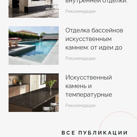
внутренней отделки:
комбинация с
Рекомендации
прочими
материалами в
Отделка бассейнов
интерьере
искусственным
камнем: от идеи до
реализации
Рекомендации
Искусственный
камень и
температурные
перепады: правила
Рекомендации
эксплуатации
ВСЕ ПУБЛИКАЦИИ