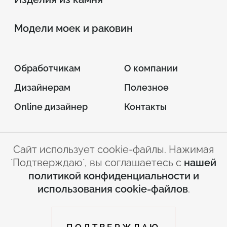
Модели моек и раковин
Обработчикам
О компании
Дизайнерам
Полезное
Online дизайнер
Контакты
Сайт использует cookie-файлы. Нажимая
© 2026 INTERSTONE –
`Подтверждаю`, вы соглашаетесь с
нашей
листовой искусственный камень
политикой конфиденциальности и
Условия
Политика
использования cookie-файлов
.
использования сайта
конфиденциальности
by