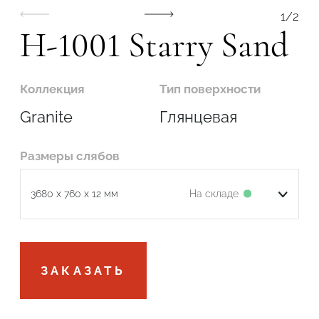
1
/
2
H-1001 Starry Sand
Коллекция
Тип поверхности
Подтвердите, что вы не робот
Granite
Глянцевая
ОТПРАВИТЬ
Размеры слябов
На складе
3680 x 760 x 12 мм
Подтвердите, что вы не робот
ЗАКАЗАТЬ
ОТПРАВИТЬ ЗАЯВКУ