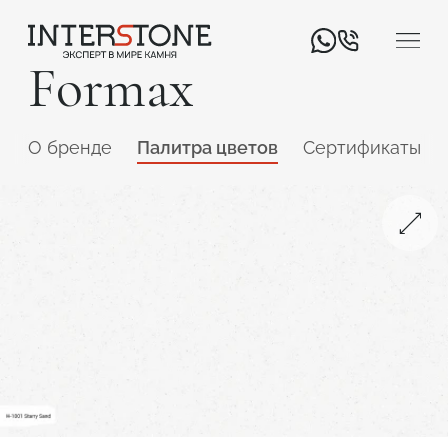
Formax
O бренде
Палитра цветов
Сертификаты
Ваша сфера деятельности
Обработчик
Дизайнер