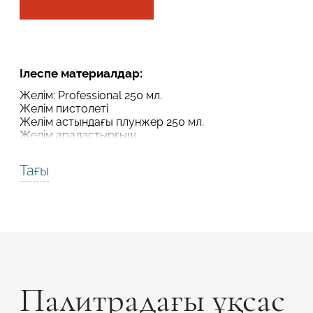
Робот емес екеніңізді растаңыз
Робот емес екеніңізді растаңыз
ЖІБЕРУ
Ілеспе материалдар:
ЖОБАНЫ ЖІБЕРУ
Желім: Professional 250 мл.
Желім пистолеті
Желім астындағы плунжер 250 мл.
Желім араластырғыш
Тағы
Палитрадағы ұқсас