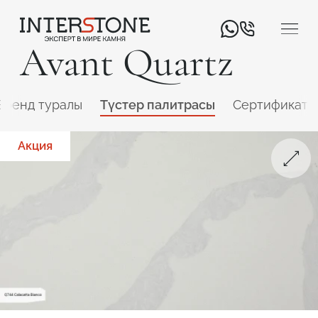
Avant Quartz
Бренд туралы
Түстер палитрасы
Сертификатт
Акция
Қызмет салаңыз
Өңдеуші
Дизайнер