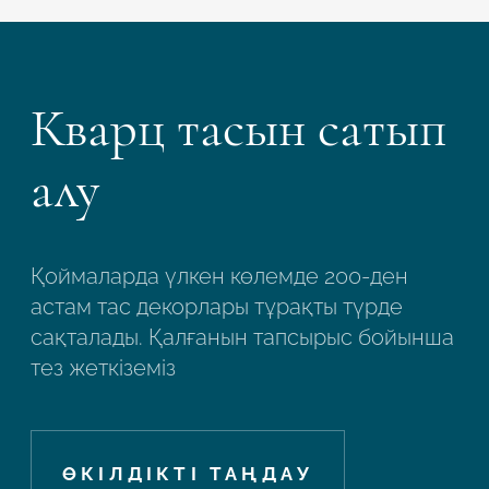
Кварц тасын сатып
алу
Қоймаларда үлкен көлемде 200-ден
астам тас декорлары тұрақты түрде
сақталады. Қалғанын тапсырыс бойынша
тез жеткіземіз
ӨКІЛДІКТІ ТАҢДАУ