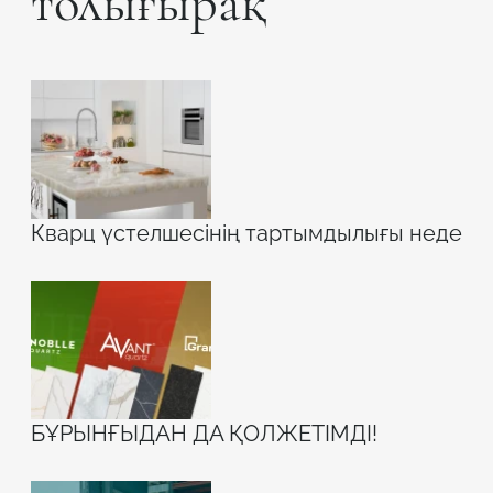
толығырақ
Кварц үстелшесінің тартымдылығы неде
БҰРЫНҒЫДАН ДА ҚОЛЖЕТІМДІ!