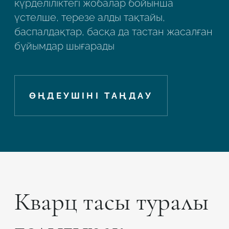
күрделіліктегі жобалар бойынша
үстелше, терезе алды тақтайы,
баспалдақтар, басқа да тастан жасалған
бұйымдар шығарады
ӨҢДЕУШІНІ ТАҢДАУ
Кварц тасы туралы