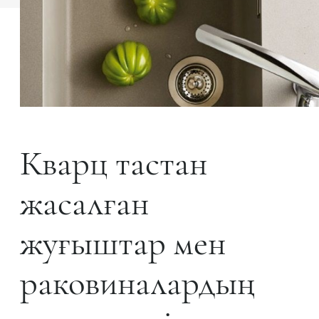
Кварц тастан
жасалған
жуғыштар мен
раковиналардың