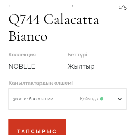
1
/
5
Q744 Calacatta
Bianco
Робот емес екеніңізді растаңыз
Коллекция
Бет түрі
ОТПРАВИТЬ
NOBLLE
Жылтыр
Қаңылтақтардың өлшемі
Қоймада
3200 x 1600 x 20 мм
Робот емес екеніңізді растаңыз
ТАПСЫРЫС
ӨТІНІМДІ ЖІБЕРУ