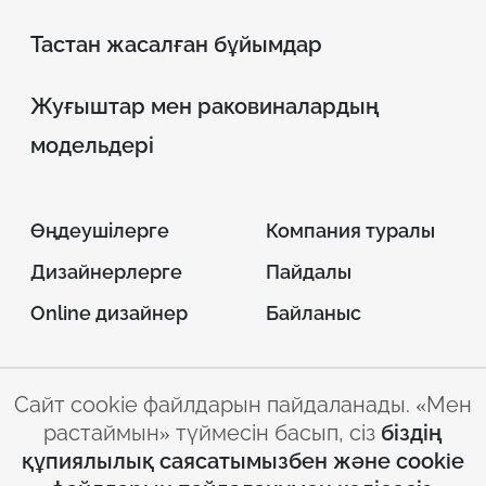
Тастан жасалған бұйымдар
Жуғыштар мен раковиналардың
модельдері
Өңдеушілерге
Компания туралы
Дизайнерлерге
Пайдалы
Online дизайнер
Байланыс
Сайт cookie файлдарын пайдаланады. «Мен
© 2026 INTERSTONE –
растаймын» түймесін басып, сіз
біздің
парақ жасанды тас
құпиялылық саясатымызбен және cookie
Сайтты пайдалану
Құпиялылық