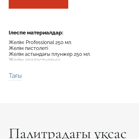
Робот емес екеніңізді растаңыз
Робот емес екеніңізді растаңыз
ЖІБЕРУ
Ілеспе материалдар:
ЖОБАНЫ ЖІБЕРУ
Желім: Professional 250 мл.
Желім пистолеті
Желім астындағы плунжер 250 мл.
Желім араластырғыш
Тағы
Палитрадағы ұқсас