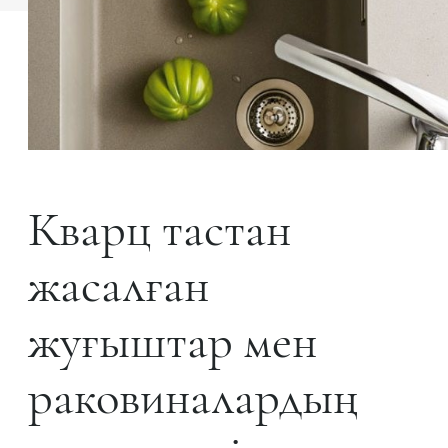
Кварц тастан
жасалған
жуғыштар мен
раковиналардың