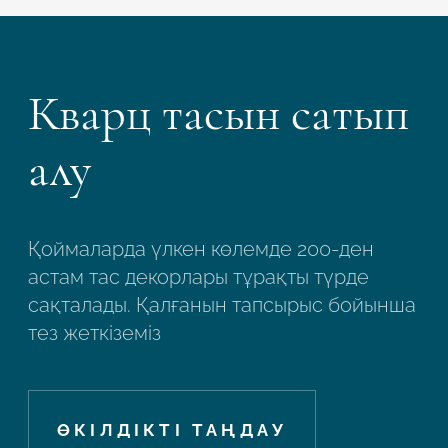
Кварц тасын сатып
алу
Қоймаларда үлкен көлемде 200-ден
астам тас декорлары тұрақты түрде
сақталады. Қалғанын тапсырыс бойынша
тез жеткіземіз
ӨКІЛДІКТІ ТАҢДАУ