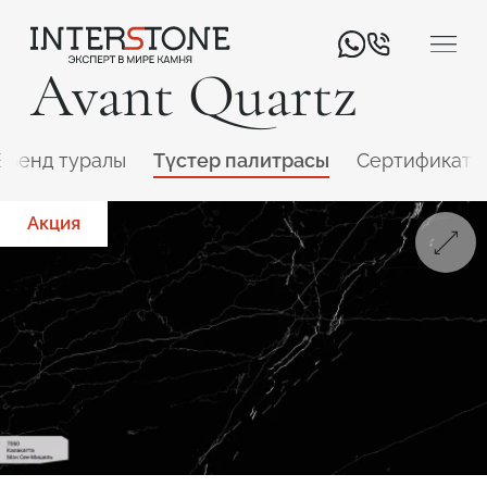
Avant Quartz
Бренд туралы
Түстер палитрасы
Сертификатт
Акция
Қызмет салаңыз
Өңдеуші
Дизайнер