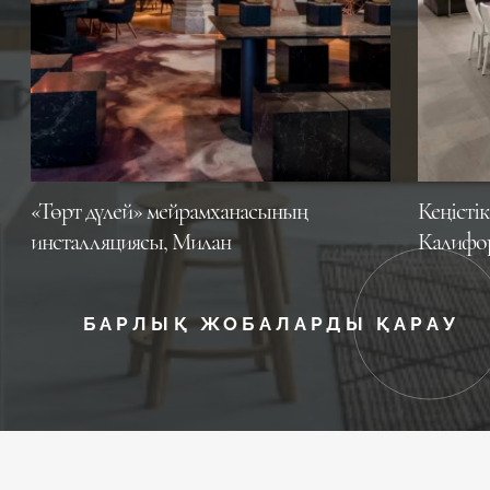
«Төрт дүлей» мейрамханасының
Кеңістік
инсталляциясы, Милан
Калифо
БАРЛЫҚ ЖОБАЛАРДЫ ҚАРАУ