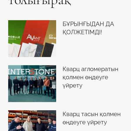
БҰРЫНҒЫДАН ДА
ҚОЛЖЕТІМДІ!
Кварц агломератын
қолмен өңдеуге
үйрету
Кварц тасын қолмен
өңдеуге үйрету