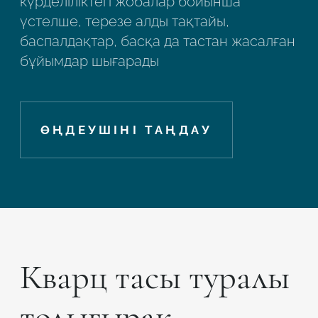
күрделіліктегі жобалар бойынша
үстелше, терезе алды тақтайы,
баспалдақтар, басқа да тастан жасалған
бұйымдар шығарады
ӨҢДЕУШІНІ ТАҢДАУ
Кварц тасы туралы
толығырақ