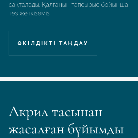
сақталады. Қалғанын тапсырыс бойынша
тез жеткіземіз
ӨКІЛДІКТІ ТАҢДАУ
Акрил тасынан
жасалған бұйымды