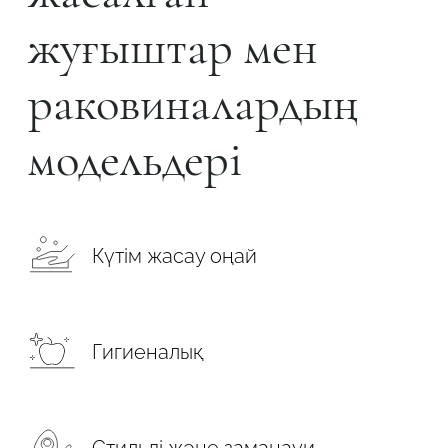
жуғыштар мен
раковиналардың
модельдері
Күтім жасау оңай
Гигиеналық