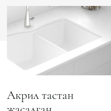
Акрил тастан
жасалған