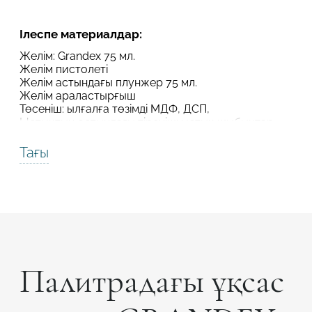
Робот емес екеніңізді растаңыз
Робот емес екеніңізді растаңыз
Ілеспе материалдар:
ЖІБЕРУ
Желім: Grandex 75 мл.
Желім пистолеті
ЖОБАНЫ ЖІБЕРУ
Желім астындағы плунжер 75 мл.
Желім араластырғыш
Төсеніш: ылғалға төзімді МДФ, ДСП,
Ыстықтың астындағы тіреуіш: ыстық шыбықтар
мен ауқымдар
Алюминий термотаспа
Тағы
Шлифматериал
Тегістеу пастасы
Палитрадағы ұқсас