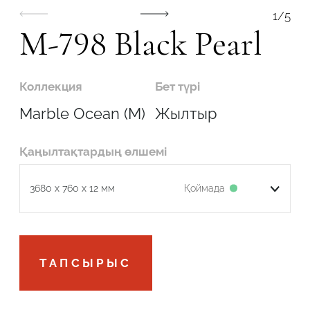
1
/
5
M-798 Black Pearl
Коллекция
Бет түрі
Робот емес екеніңізді растаңыз
Marble Ocean (M)
Жылтыр
ОТПРАВИТЬ
Қаңылтақтардың өлшемі
Қоймада
3680 x 760 x 12 мм
Робот емес екеніңізді растаңыз
ТАПСЫРЫС
ӨТІНІМДІ ЖІБЕРУ