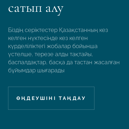
сатып алу
Біздің серіктестер Қазақстанның кез
келген нүктесінде кез келген
күрделіліктегі жобалар бойынша
үстелше, терезе алды тақтайы,
баспалдақтар, басқа да тастан жасалған
бұйымдар шығарады
ӨҢДЕУШІНІ ТАҢДАУ