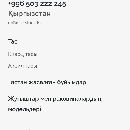
+996 503 222 245
Қырғызстан
ur@interstone.kz
Тас
Кварц тасы
Акрил тасы
Тастан жасалған бұйымдар
Жуғыштар мен раковиналардың
модельдері