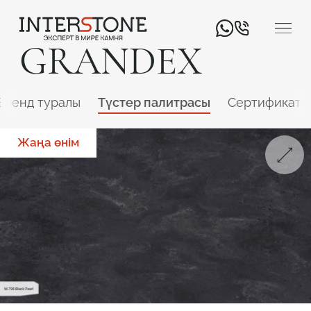
GRANDEX
Бренд туралы
Түстер палитрасы
Сертификатт
Жаңа өнім
Қызмет салаңыз
Өңдеуші
Дизайнер