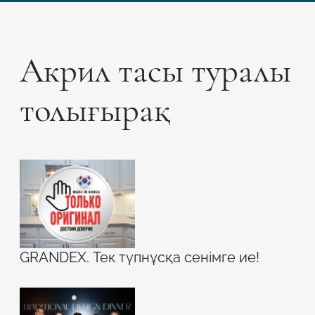
Акрил тасы туралы
толығырақ
GRANDEX. Тек түпнұсқа сенімге ие!