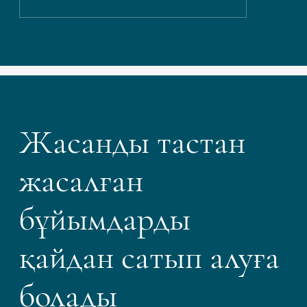
Жасанды тастан
жасалған
бұйымдарды
қайдан сатып алуға
болады