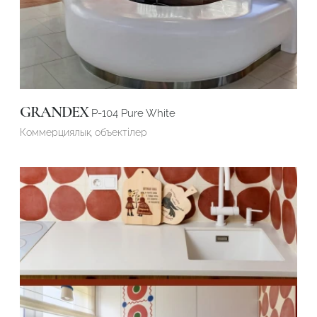
Робот емес екеніңізді растаңыз
Робот емес екеніңізді растаңыз
ЖІБЕРУ
ЖОБАНЫ ЖІБЕРУ
GRANDEX
P-104 Pure White
Коммерциялық объектілер