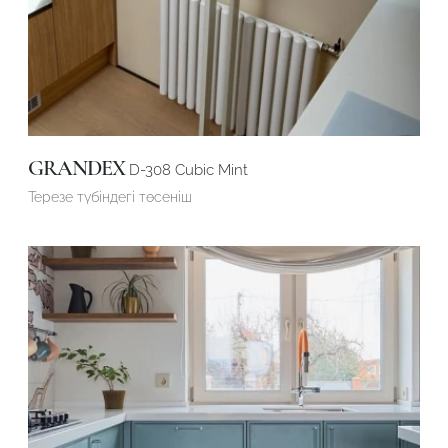
GRANDEX
D-308 Cubic Mint
Терезе түбіндегі төсеніш