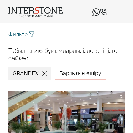
Фильтр
Табылды 216 бұйымдарды, іздегеніңізге
сәйкес
GRANDEX
Барлығын өшіру
Қызмет салаңыз
Өңдеуші
Дизайнер