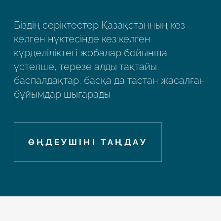
Біздің серіктестер Қазақстанның кез
келген нүктесінде кез келген
күрделіліктегі жобалар бойынша
үстелше, терезе алды тақтайы,
баспалдақтар, басқа да тастан жасалған
бұйымдар шығарады
ӨҢДЕУШІНІ ТАҢДАУ