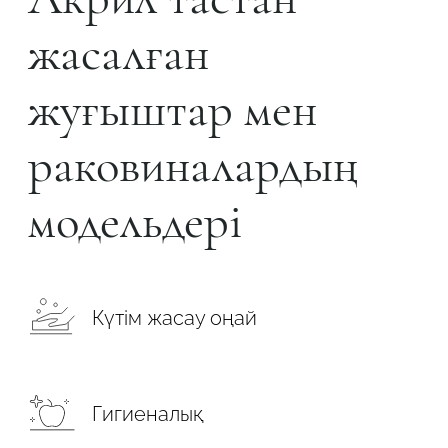
жасалған
жуғыштар мен
раковиналардың
модельдері
Күтім жасау оңай
Гигиеналық