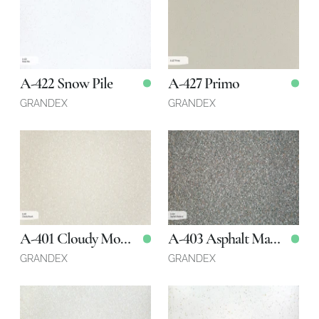
3680 x 760 x 12 мм
3680 x 760 x 12 мм
Қоймада
Қоймада
A-422 Snow Pile
A-427 Primo
GRANDEX
GRANDEX
3680 x 760 x 12 мм
3680 x 760 x 12 мм
Қоймада
Қоймада
A-401 Cloudy Mount
A-403 Asphalt Material
GRANDEX
GRANDEX
Робот емес екеніңізді растаңыз
ӨТІНІМДІ ЖІБЕРУ