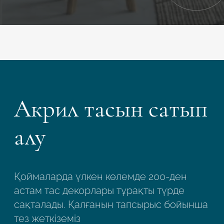
Акрил тасын сатып
алу
Қоймаларда үлкен көлемде 200-ден
астам тас декорлары тұрақты түрде
сақталады. Қалғанын тапсырыс бойынша
тез жеткіземіз