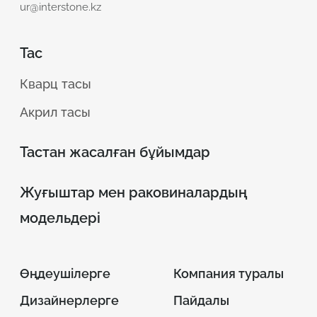
ur@interstone.kz
Тас
Кварц тасы
Акрил тасы
Тастан жасалған бұйымдар
Жуғыштар мен раковиналардың
модельдері
Өңдеушілерге
Компания туралы
Дизайнерлерге
Пайдалы