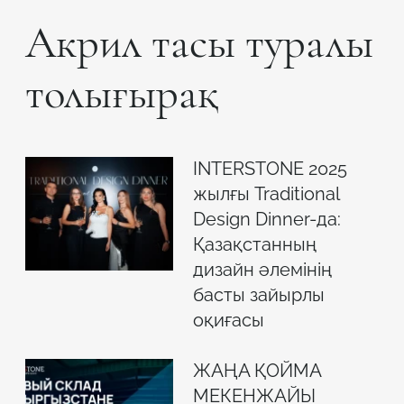
Акрил тасы туралы
толығырақ
INTERSTONE 2025
жылғы Traditional
Design Dinner-да:
Қазақстанның
дизайн әлемінің
басты зайырлы
оқиғасы
ЖАҢА ҚОЙМА
МЕКЕНЖАЙЫ