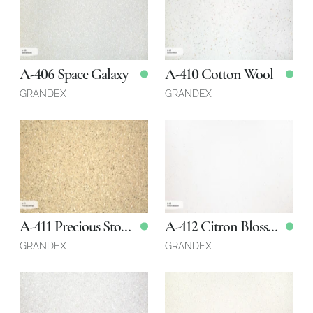
Робот емес екеніңізді растаңыз
Робот емес екеніңізді растаңыз
ЖІБЕРУ
3680 x 760 x 12 мм
3680 x 760 x 12 мм
Қоймада
Қоймада
A-406 Space Galaxy
A-410 Cotton Wool
ЖОБАНЫ ЖІБЕРУ
GRANDEX
GRANDEX
3680 x 760 x 12 мм
3680 x 760 x 12 мм
Қоймада
Қоймада
A-411 Precious Stone
A-412 Citron Blossom
GRANDEX
GRANDEX