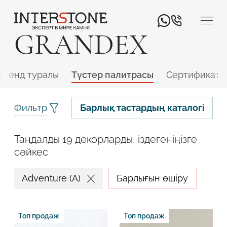
GRANDEX
Бренд туралы
Түстер палитрасы
Сертификатт
Фильтр
Барлық тастардың каталогі
Таңдалды 19 декорларды, іздегеніңізге
Қызмет салаңыз
сәйкес
Өңдеуші
Дизайнер
Adventure (A)
Барлығын өшіру
Топ продаж
Топ продаж