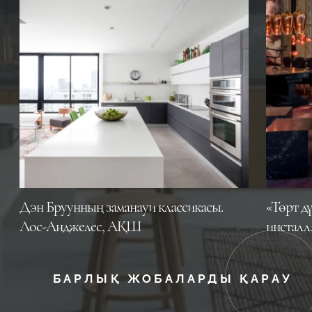
Дэн Бруунның заманауи классикасы.
«Төрт д
Лос-Анджелес, АҚШ
инсталл
БАРЛЫҚ ЖОБАЛАРДЫ ҚАРАУ