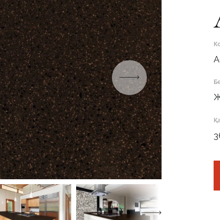
Робот емес екеніңізді растаңыз
ОТПРАВИТЬ
К
A
Бе
Ж
Робот емес екеніңізді растаңыз
Қ
ӨТІНІМДІ ЖІБЕРУ
Робот емес екеніңізді растаңыз
3
Робот емес екеніңізді растаңыз
ЖІБЕРУ
ЖОБАНЫ ЖІБЕРУ