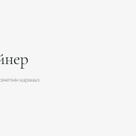
йнер
інетінін қараңыз