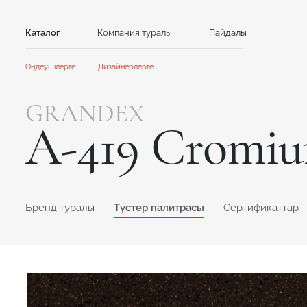
Каталог
Компания туралы
Пайдалы
Байланыс
Өңдеушілерге
Дизайнерлерге
Тас
Басты
Басты
GRANDEX
Ынтымақтастық
Ынтымақтастық
Акрил тасы
Кварц тасы
A-419 Cromi
Акциялар және жаңалықтар
Жаңалықтар
GRANDEX
Caesarstone
Нұсқаулықтар
Клиенттерге арналған контент
Каталог және презентациялар
NEOMARM
Avant Quartz
Online дизайнер
Formax
GRANDEX Quartz
Online дизайнер
Бренд туралы
Түстер палитрасы
Сертификаттар