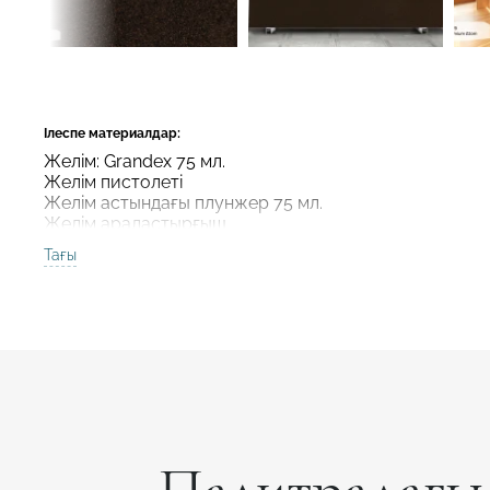
Ілеспе материалдар:
Желім: Grandex 75 мл.
Желім пистолеті
Желім астындағы плунжер 75 мл.
Желім араластырғыш
Төсеніш: ылғалға төзімді МДФ, ДСП,
Тағы
Ыстықтың астындағы тіреуіш: ыстық шыбықтар мен
Алюминий термотаспа
Шлифматериал
Тегістеу пастасы