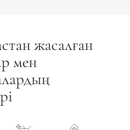
стан жасалған
р мен
алардың
рі