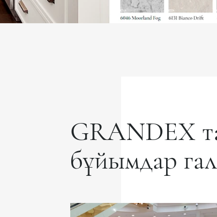
GRANDEX та
бұйымдар га