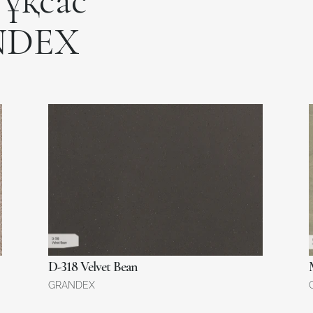
ұқсас
NDEX
D-318 Velvet Bean
GRANDEX