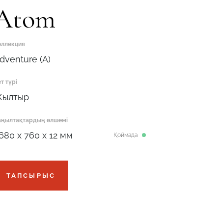
Atom
оллекция
dventure (A)
т түрі
ылтыр
аңылтақтардың өлшемі
680 x 760 x 12 мм
Қоймада
ТАПСЫРЫС