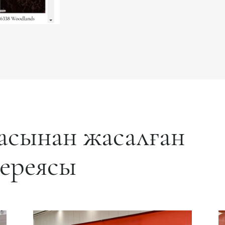
сынан жасалған
лереясы