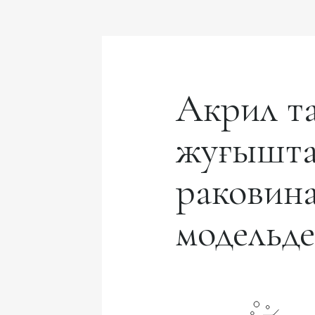
Акрил та
жуғышта
раковин
модельде