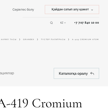
Қайдан сатып алу қажет
Серіктес болу
Тасты сатып алу
+7 707 840 10 00
KZ
Қызмет
Бұйымды сатып алу
көрсету
АКРИЛ ТАСЫ
GRANDEX
ТҮСТЕР ПАЛИТРАСЫ
A-419 CROMIUM ATOM
Online дизайнер
тациялар
Каталогқа оралу
A-419 Cromium