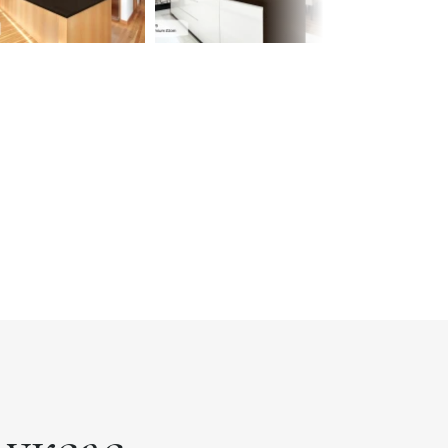
 ауқымдар