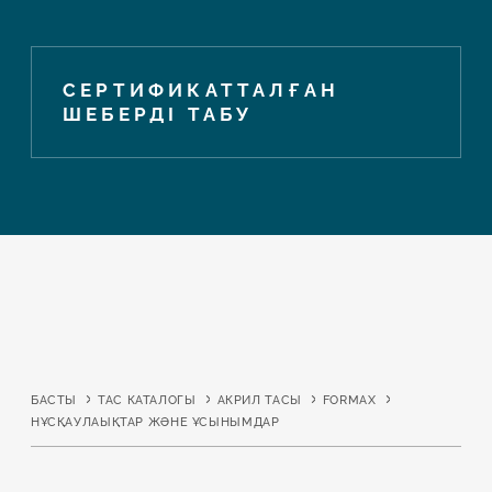
СЕРТИФИКАТТАЛҒАН
ШЕБЕРДІ ТАБУ
БАСТЫ
ТАС КАТАЛОГЫ
АКРИЛ ТАСЫ
FORMAX
НҰСҚАУЛАЫҚТАР ЖӘНЕ ҰСЫНЫМДАР