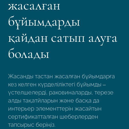
жасалған
Робот емес екеніңізді растаңыз
Робот емес екеніңізді растаңыз
бұйымдарды
ЖІБЕРУ
ЖОБАНЫ ЖІБЕРУ
қайдан сатып алуға
болады
Жасанды тастан жасалған бұйымдарға
кез келген күрделіліктегі бұйымды –
үстелшелерді, раковиналарды, терезе
алды тақатйларын және басқа да
интерьер элементтерін жасайтын
сертификатталған шеберлерден
тапсырыс беріңіз.