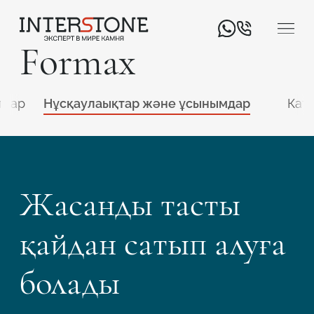
Formax
ттар
Нұсқаулаықтар және ұсынымдар
Кат
Жасанды тасты
Қызмет салаңыз
қайдан сатып алуға
Өңдеуші
Дизайнер
болады