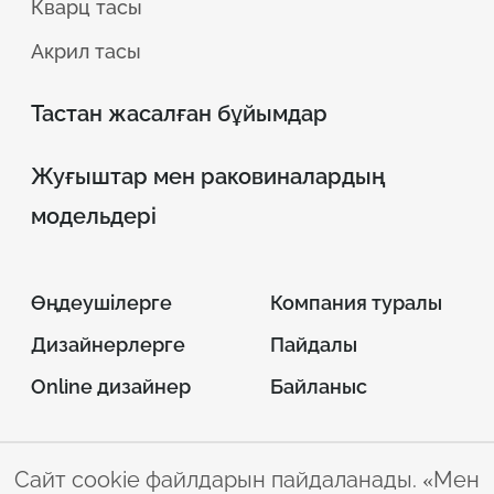
Кварц тасы
Акрил тасы
Тастан жасалған бұйымдар
Жуғыштар мен раковиналардың
модельдері
Өңдеушілерге
Компания туралы
Дизайнерлерге
Пайдалы
Online дизайнер
Байланыс
Сайт cookie файлдарын пайдаланады. «Мен
© 2026 INTERSTONE –