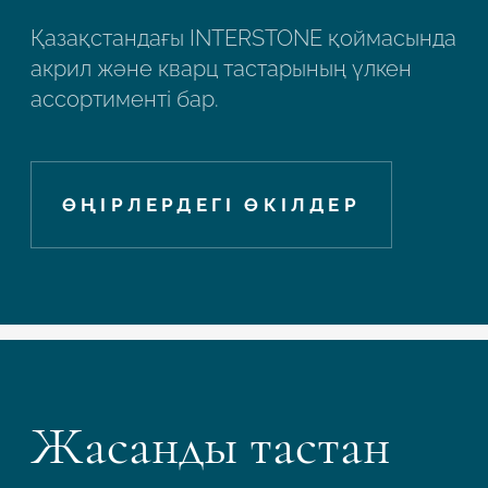
Қазақстандағы INTERSTONE қоймасында
акрил және кварц тастарының үлкен
ассортименті бар.
ӨҢІРЛЕРДЕГІ ӨКІЛДЕР
Робот емес екеніңізді растаңыз
Жасанды тастан
ӨТІНІМДІ ЖІБЕРУ