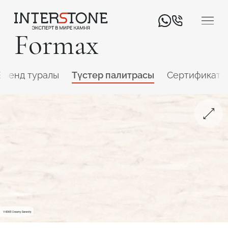
Formax
Бренд туралы
Түстер палитрасы
Сертификатт
Қызмет салаңыз
Өңдеуші
Дизайнер