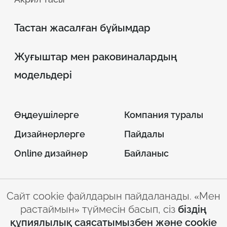
Тастан жасалған бұйымдар
Жуғыштар мен раковиналардың
модельдері
Өңдеушілерге
Компания туралы
Дизайнерлерге
Пайдалы
Online дизайнер
Байланыс
Сайт cookie файлдарын пайдаланады. «Мен
© 2026 INTERSTONE –
растаймын» түймесін басып, сіз
біздің
парақ жасанды тас
құпиялылық саясатымызбен және cookie