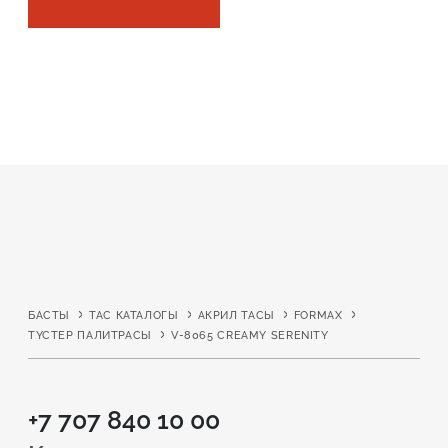
Робот емес екеніңізді растаңыз
Робот емес екеніңізді растаңыз
ЖІБЕРУ
ЖОБАНЫ ЖІБЕРУ
БАСТЫ
ТАС КАТАЛОГЫ
АКРИЛ ТАСЫ
FORMAX
ТҮСТЕР ПАЛИТРАСЫ
V-8065 CREAMY SERENITY
+7 707 840 10 00