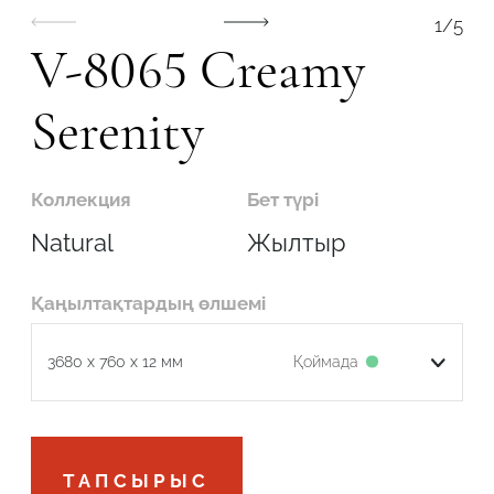
1
/
5
V-8065 Creamy
Serenity
Робот емес екеніңізді растаңыз
Коллекция
Бет түрі
ОТПРАВИТЬ
Natural
Жылтыр
Қаңылтақтардың өлшемі
Қоймада
3680 x 760 x 12 мм
Робот емес екеніңізді растаңыз
ТАПСЫРЫС
ӨТІНІМДІ ЖІБЕРУ