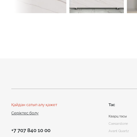
Қайдан сатып алу қажет
Тас
Серіктес болу
Кварц тасы
Caesarstone
+7 707 840 10 00
Avant Quartz