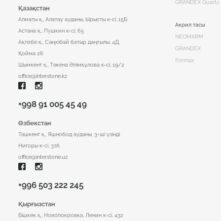
GRANDEX Quartz
Қазақстан
Алматы қ., Алатау ауданы, Ырысты к-сі, 15Б
Акрил тасы
Астана қ., Пушкин к-сі, 65
NEOMARM
Ақтөбе қ., Сәңкібай батыр даңғылы, 4Д,
GRANDEX
Қойма 26
Formax
Шымкент қ., ​Тәкена Әлімқұлова к‑сі, 19/2
office@interstone.kz
+998 91 005 45 49
Өзбекстан
Ташкент қ., Яшнобод ауданы, 3-ші үзінді
Нигоры к-сі, 37А
office@interstone.uz
+996 503 222 245
Қырғызстан
Бішкек қ., Новопокровка, Ленин к‑сі, 432