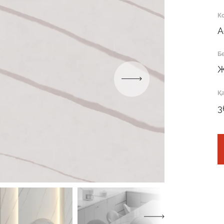
Робот емес екеніңізді растаңыз
К
A
ОТПРАВИТЬ
Бе
Ж
Қ
Робот емес екеніңізді растаңыз
3
ӨТІНІМДІ ЖІБЕРУ
Робот емес екеніңізді растаңыз
Робот емес екеніңізді растаңыз
ЖІБЕРУ
ЖОБАНЫ ЖІБЕРУ