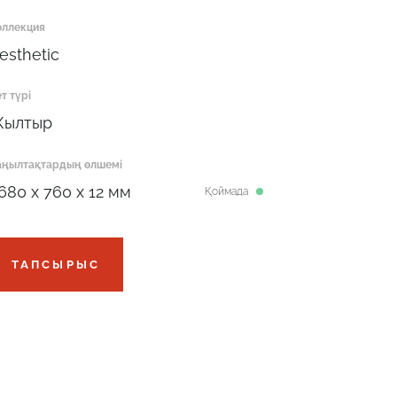
оллекция
esthetic
т түрі
ылтыр
аңылтақтардың өлшемі
680 x 760 x 12 мм
Қоймада
ТАПСЫРЫС