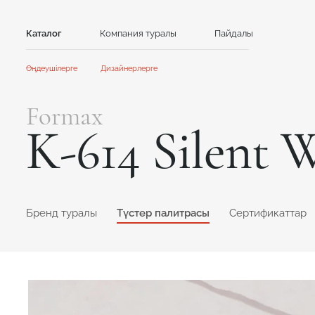
Каталог
Компания туралы
Пайдалы
Байланыс
Өңдеушілерге
Дизайнерлерге
Тас
Басты
Басты
Formax
Ынтымақтастық
Ынтымақтастық
Акрил тасы
Кварц тасы
K-614 Silent 
Акциялар және жаңалықтар
Жаңалықтар
GRANDEX
Caesarstone
Нұсқаулықтар
Клиенттерге арналған контент
Каталог және презентациялар
NEOMARM
Avant Quartz
Online дизайнер
Formax
GRANDEX Quartz
Online дизайнер
Бренд туралы
Түстер палитрасы
Сертификаттар