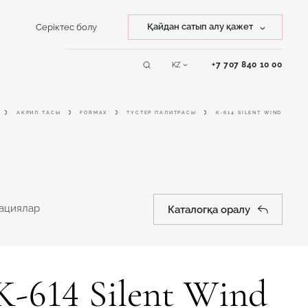
Қайдан сатып алу қажет
Серіктес болу
Тасты сатып алу
+7 707 840 10 00
KZ
Қызмет
Бұйымды сатып алу
көрсету
АКРИЛ ТАСЫ
FORMAX
ТҮСТЕР ПАЛИТРАСЫ
K-614 SILENT WIND
Online дизайнер
тациялар
Каталогқа оралу
K-614 Silent Wind