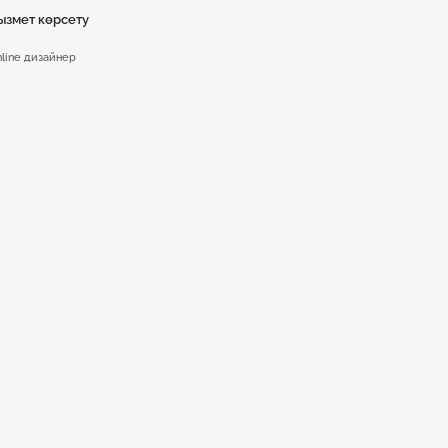
ызмет көрсету
line дизайнер