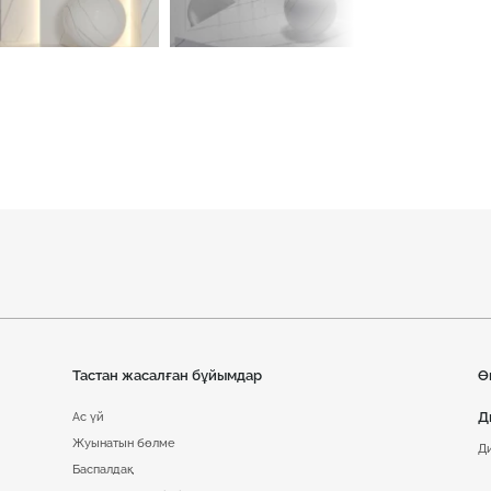
Тастан жасалған бұйымдар
Ө
Д
Ас үй
Жуынатын бөлме
Д
Баспалдақ