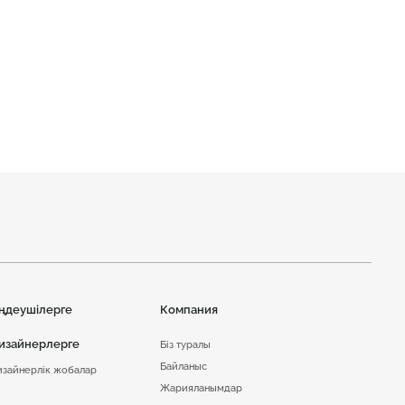
ңдеушілерге
Компания
изайнерлерге
Біз туралы
Байланыс
изайнерлік жобалар
Жарияланымдар