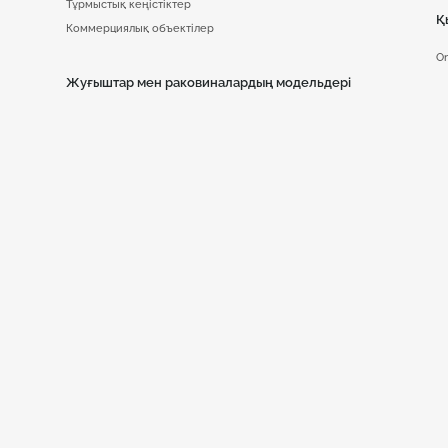
Тұрмыстық кеңістіктер
Қ
Коммерциялық объектілер
On
Жуғыштар мен раковиналардың модельдері