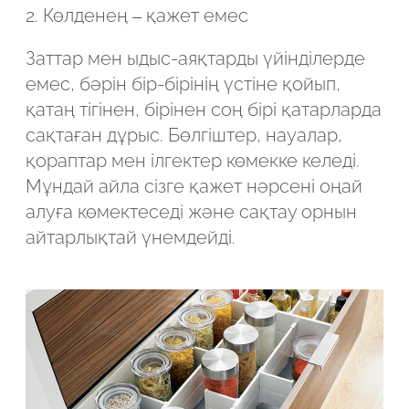
2. Көлденең – қажет емес
Заттар мен ыдыс-аяқтарды үйінділерде
емес, бәрін бір-бірінің үстіне қойып,
қатаң тігінен, бірінен соң бірі қатарларда
сақтаған дұрыс. Бөлгіштер, науалар,
қораптар мен ілгектер көмекке келеді.
Мұндай айла сізге қажет нәрсені оңай
алуға көмектеседі және сақтау орнын
айтарлықтай үнемдейді.