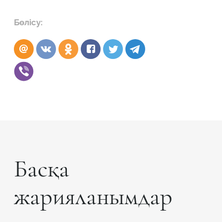
Бөлісу:
Басқа
жарияланымдар