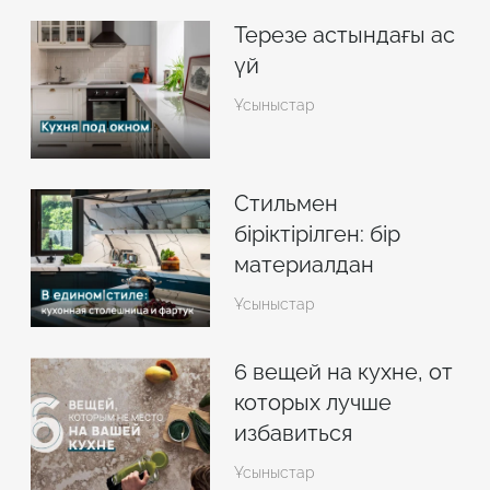
Терезе астындағы ас
үй
Ұсыныстар
Стильмен
біріктірілген: бір
материалдан
жасалған үстелше
Ұсыныстар
және ас үй
алжапқышы
6 вещей на кухне, от
которых лучше
избавиться
Ұсыныстар