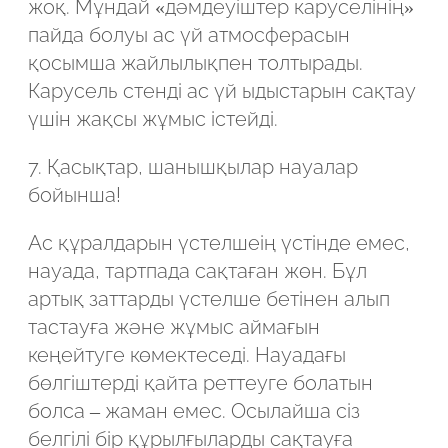
жоқ. Мұндай «дәмдеуіштер каруселінің»
пайда болуы ас үй атмосферасын
қосымша жайлылықпен толтырады.
Карусель стенді ас үй ыдыстарын сақтау
үшін жақсы жұмыс істейді.
7. Қасықтар, шанышқылар науалар
бойынша!
Ас құралдарын үстелшеің үстінде емес,
науада, тартпада сақтаған жөн. Бұл
артық заттарды үстелше бетінен алып
тастауға және жұмыс аймағын
кеңейтуге көмектеседі. Науадағы
бөлгіштерді қайта реттеуге болатын
болса – жаман емес. Осылайша сіз
белгілі бір құрылғыларды сақтауға