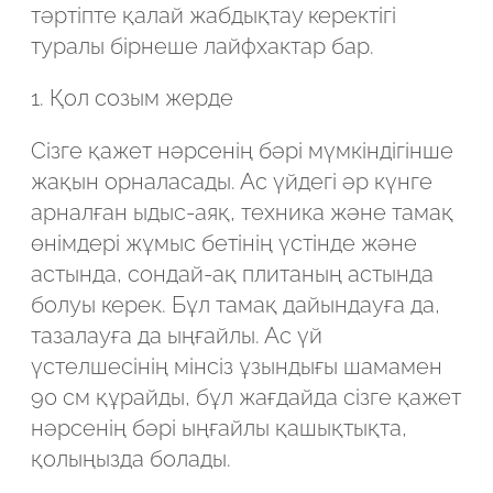
Робот емес екеніңізді растаңыз
тәртіпте қалай жабдықтау керектігі
Робот емес екеніңізді растаңыз
туралы бірнеше лайфхактар бар.
ЖІБЕРУ
1. Қол созым жерде
ЖОБАНЫ ЖІБЕРУ
Сізге қажет нәрсенің бәрі мүмкіндігінше
жақын орналасады. Ас үйдегі әр күнге
арналған ыдыс-аяқ, техника және тамақ
өнімдері жұмыс бетінің үстінде және
астында, сондай-ақ плитаның астында
болуы керек. Бұл тамақ дайындауға да,
тазалауға да ыңғайлы. Ас үй
үстелшесінің мінсіз ұзындығы шамамен
90 см құрайды, бұл жағдайда сізге қажет
нәрсенің бәрі ыңғайлы қашықтықта,
қолыңызда болады.