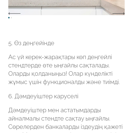
5. Өз деңгейінде
Ас үй керек-жарақтары көп деңгейлі
стендтерде өте ыңғайлы сақталады.
Оларды қолданыңыз! Олар күнделікті
жұмыс үшін функционалды және тиімді.
6. Дәмдеуіштер каруселі
Дәмдеуіштер мен астатымдарды
айналмалы стендте сақтау ыңғайлы.
Сөрелерден банкаларды іздеудің қажеті