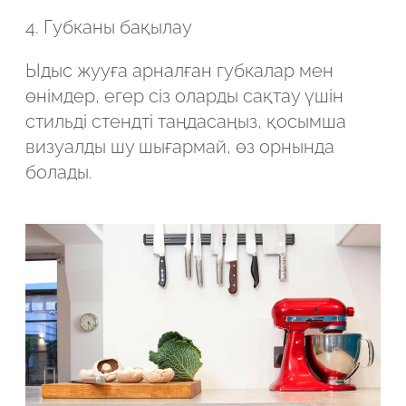
4. Губканы бақылау
Ыдыс жууға арналған губкалар мен
өнімдер, егер сіз оларды сақтау үшін
стильді стендті таңдасаңыз, қосымша
визуалды шу шығармай, өз орнында
болады.