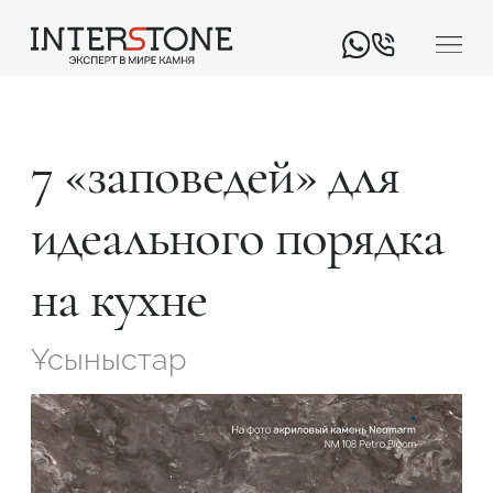
7 «заповедей» для
идеального порядка
на кухне
Қызмет салаңыз
Ұсыныстар
Өңдеуші
Дизайнер