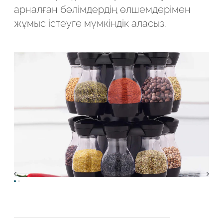
арналған бөлімдердің өлшемдерімен
жұмыс істеуге мүмкіндік аласыз.