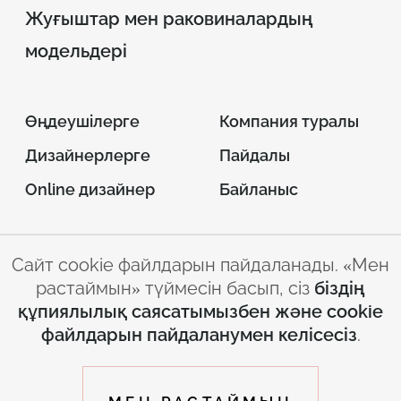
Жуғыштар мен раковиналардың
модельдері
Өңдеушілерге
Компания туралы
Дизайнерлерге
Пайдалы
Online дизайнер
Байланыс
Сайт cookie файлдарын пайдаланады. «Мен
© 2026 INTERSTONE –
растаймын» түймесін басып, сіз
біздің
парақ жасанды тас
құпиялылық саясатымызбен және cookie
Сайтты пайдалану
Құпиялылық
файлдарын пайдаланумен келісесіз
.
ережелері
саясаты
by