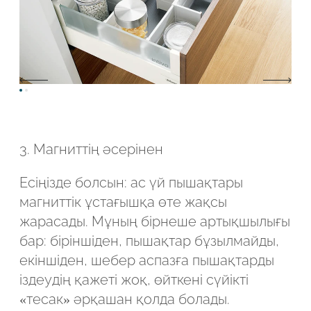
3. Магниттің әсерінен
Есіңізде болсын: ас үй пышақтары
магниттік ұстағышқа өте жақсы
жарасады. Мұның бірнеше артықшылығы
бар: біріншіден, пышақтар бұзылмайды,
екіншіден, шебер аспазға пышақтарды
іздеудің қажеті жоқ, өйткені сүйікті
«тесак» әрқашан қолда болады.