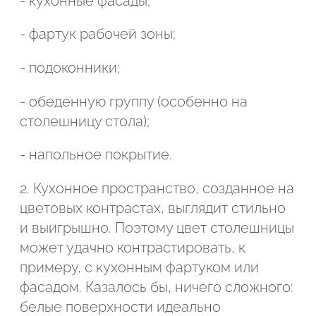
- кухонные фасады;
Подтвердите, что вы не робот
- фартук рабочей зоны;
Подтвердите, что вы не робот
- подоконники;
ОТПРАВИТЬ ПРОЕКТ
ОТПРАВИТЬ
- обеденную группу (особенно на
столешницу стола);
- напольное покрытие.
2. Кухонное пространство, созданное на
цветовых контрастах, выглядит стильно
и выигрышно. Поэтому цвет столешницы
может удачно контрастировать, к
примеру, с кухонным фартуком или
фасадом. Казалось бы, ничего сложного:
белые поверхности идеально