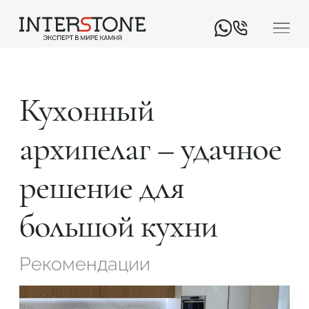
Кухонный
архипелаг – удачное
решение для
Ваша сфера деятельности
большой кухни
Обработчик
Дизайнер
Рекомендации