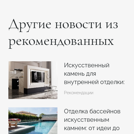
Другие новости из
рекомендованных
Искусственный
камень для
внутренней отделки:
комбинация с
Рекомендации
прочими
материалами в
Отделка бассейнов
интерьере
искусственным
камнем: от идеи до