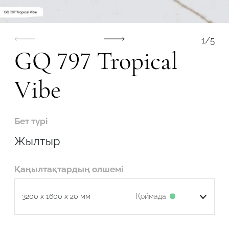
1
/
5
GQ 797 Tropical
Робот емес екеніңізді растаңыз
Vibe
ОТПРАВИТЬ
Бет түрі
Жылтыр
Қаңылтақтардың өлшемі
Робот емес екеніңізді растаңыз
Қоймада
3200 x 1600 x 20 мм
ӨТІНІМДІ ЖІБЕРУ