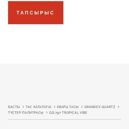
Робот емес екеніңізді растаңыз
Робот емес екеніңізді растаңыз
ТАПСЫРЫС
ЖІБЕРУ
ЖОБАНЫ ЖІБЕРУ
БАСТЫ
ТАС КАТАЛОГЫ
КВАРЦ ТАСЫ
GRANDEX QUARTZ
ТҮСТЕР ПАЛИТРАСЫ
GQ 797 TROPICAL VIBE