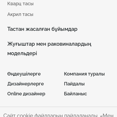
Кварц тасы
Акрил тасы
Тастан жасалған бұйымдар
Жуғыштар мен раковиналардың
модельдері
Өңдеушілерге
Компания туралы
Дизайнерлерге
Пайдалы
Online дизайнер
Байланыс
Сайт cookie файлдарын пайдаланады. «Мен