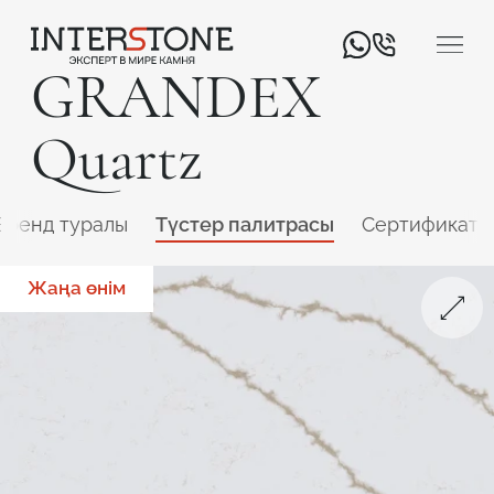
GRANDEX
Quartz
Бренд туралы
Түстер палитрасы
Сертификатт
Жаңа өнім
Қызмет салаңыз
Өңдеуші
Дизайнер