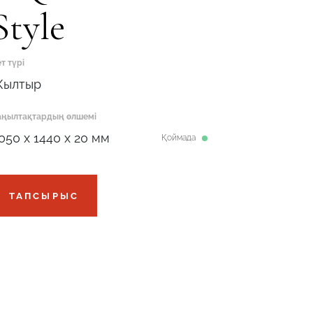
Style
т түрі
ылтыр
аңылтақтардың өлшемі
050 x 1440 x 20 мм
Қоймада
ТАПСЫРЫС