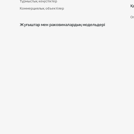
Тұрмыстық кеңістіктер
Қ
Коммерциялық объектілер
On
Жуғыштар мен раковиналардың модельдері