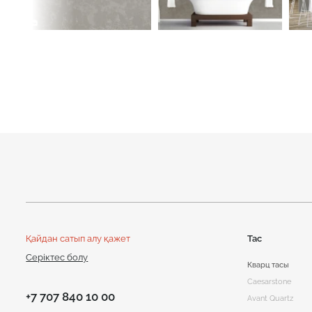
Қайдан сатып алу қажет
Тас
Серіктес болу
Кварц тасы
Caesarstone
+7 707 840 10 00
Avant Quartz