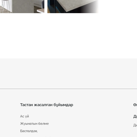
Тастан жасалған бұйымдар
Ө
Д
Ас үй
Жуынатын бөлме
Д
Баспалдақ