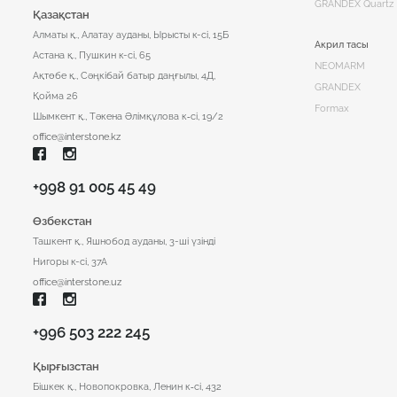
GRANDEX Quartz
Қазақстан
Алматы қ., Алатау ауданы, Ырысты к-сі, 15Б
Акрил тасы
Астана қ., Пушкин к-сі, 65
NEOMARM
Ақтөбе қ., Сәңкібай батыр даңғылы, 4Д,
GRANDEX
Қойма 26
Formax
Шымкент қ., ​Тәкена Әлімқұлова к‑сі, 19/2
office@interstone.kz
+998 91 005 45 49
Өзбекстан
Ташкент қ., Яшнобод ауданы, 3-ші үзінді
Нигоры к-сі, 37А
office@interstone.uz
+996 503 222 245
Қырғызстан
Бішкек қ., Новопокровка, Ленин к‑сі, 432