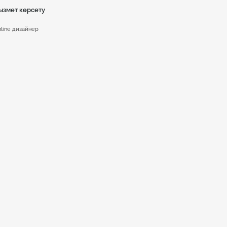
ызмет көрсету
line дизайнер