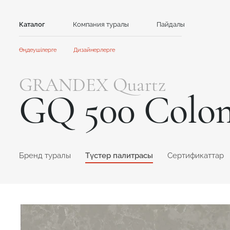
Каталог
Компания туралы
Пайдалы
Байланыс
Өңдеушілерге
Дизайнерлерге
Тас
Басты
Басты
GRANDEX Quartz
Ынтымақтастық
Ынтымақтастық
Акрил тасы
Кварц тасы
GQ 500 Coloni
Акциялар және жаңалықтар
Жаңалықтар
GRANDEX
Caesarstone
Нұсқаулықтар
Клиенттерге арналған контент
Каталог және презентациялар
NEOMARM
Avant Quartz
Online дизайнер
Formax
GRANDEX Quartz
Online дизайнер
Бренд туралы
Түстер палитрасы
Сертификаттар