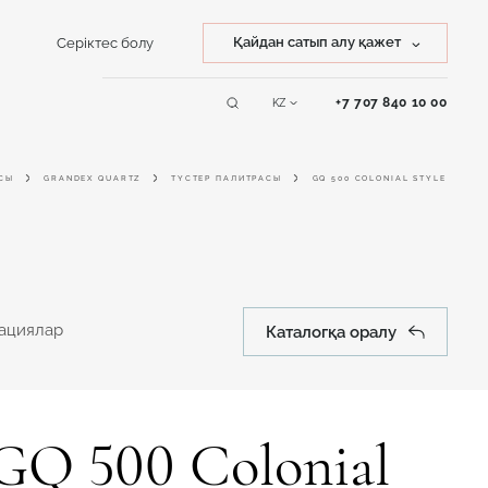
Қайдан сатып алу қажет
Серіктес болу
Тасты сатып алу
+7 707 840 10 00
KZ
Қызмет
Бұйымды сатып алу
көрсету
СЫ
GRANDEX QUARTZ
ТҮСТЕР ПАЛИТРАСЫ
GQ 500 COLONIAL STYLE
Online дизайнер
тациялар
Каталогқа оралу
GQ 500 Colonial