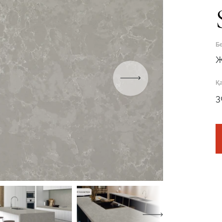
Робот емес екеніңізді растаңыз
ОТПРАВИТЬ
Бе
Ж
Қ
3
Робот емес екеніңізді растаңыз
ӨТІНІМДІ ЖІБЕРУ
Робот емес екеніңізді растаңыз
Робот емес екеніңізді растаңыз
ЖІБЕРУ
ЖОБАНЫ ЖІБЕРУ