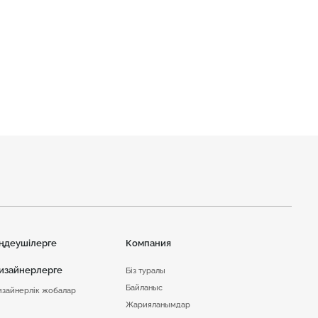
ңдеушілерге
Компания
изайнерлерге
Біз туралы
Байланыс
изайнерлік жобалар
Жарияланымдар