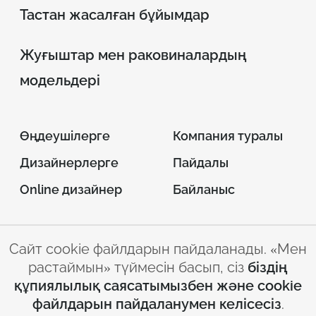
Тастан жасалған бұйымдар
Жуғыштар мен раковиналардың
модельдері
Өңдеушілерге
Компания туралы
Дизайнерлерге
Пайдалы
Online дизайнер
Байланыс
Сайт cookie файлдарын пайдаланады. «Мен
© 2026 INTERSTONE –
растаймын» түймесін басып, сіз
біздің
парақ жасанды тас
құпиялылық саясатымызбен және cookie
Сайтты пайдалану
Құпиялылық
файлдарын пайдаланумен келісесіз
.
ережелері
саясаты