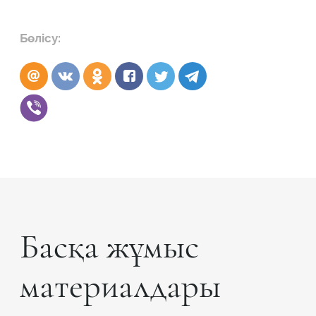
Бөлісу:
Басқа жұмыс
Робот емес екеніңізді растаңыз
материалдары
ӨТІНІМДІ ЖІБЕРУ