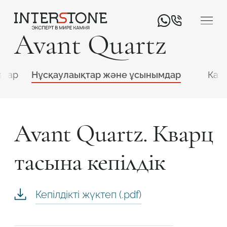
Avant Quartz
ттар
Нұсқаулаықтар және ұсынымдар
Кат
Avant Quartz. Кварц
Қызмет салаңыз
тасына кепілдік
Өңдеуші
Дизайнер
Кепілдікті жүктеп (.pdf)