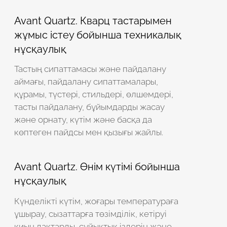
Робот емес екеніңізді растаңыз
Робот емес екеніңізді растаңыз
Avant Quartz. Кварц тастарымен
жұмыс істеу бойынша техникалық
ЖІБЕРУ
нұсқаулық
ЖОБАНЫ ЖІБЕРУ
Тастың сипаттамасы және пайдалану
аймағы, пайдалану сипаттамалары,
құрамы, түстері, стильдері, өлшемдері,
тасты пайдалану, бұйымдарды жасау
және орнату, күтім және басқа да
көптеген пайдсы мен қызығы жайлы.
Avant Quartz. Өнім күтімі бойынша
нұсқаулық
Күнделікті күтім, жоғары температураға
ұшырау, сызаттарға төзімділік, кетіруі
қиын дақтарды, сұйықтық іздерін және