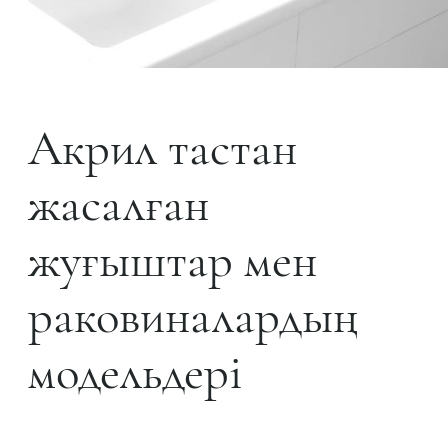
Акрил тастан
жасалған
жуғыштар мен
раковиналардың
модельдері