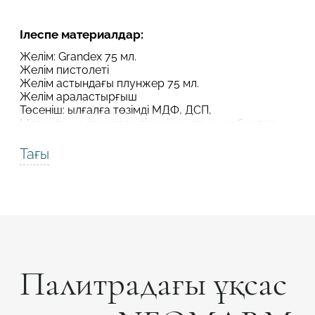
Робот емес екеніңізді растаңыз
Робот емес екеніңізді растаңыз
Ілеспе материалдар:
ЖІБЕРУ
Желім: Grandex 75 мл.
Желім пистолеті
ЖОБАНЫ ЖІБЕРУ
Желім астындағы плунжер 75 мл.
Желім араластырғыш
Төсеніш: ылғалға төзімді МДФ, ДСП,
Ыстықтың астындағы тіреуіш: ыстық шыбықтар
мен ауқымдар
Алюминий термотаспа
Тағы
Шлифматериал
Тегістеу пастасы
Палитрадағы ұқсас