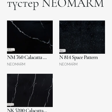
түстер NEOMARM
NM 760 Calacatta Negro
N 814 Space Pattern
NEOMARM
NEOMARM
NK 5200 Calacatta Midnight