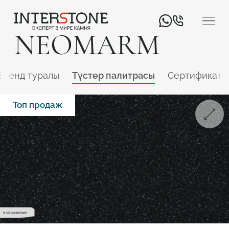
NEOMARM
Бренд туралы
Түстер палитрасы
Сертификатт
Топ продаж
Қызмет салаңыз
Өңдеуші
Дизайнер