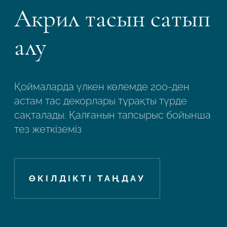
Акрил тасын сатып
алу
Қоймаларда үлкен көлемде 200-ден
астам тас декорлары тұрақты түрде
сақталады. Қалғанын тапсырыс бойынша
тез жеткіземіз
ӨКІЛДІКТІ ТАҢДАУ