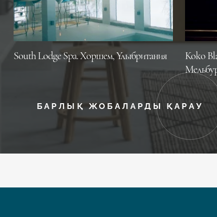
South Lodge Spa. Хоршем, Ұлыбритания
Koko Bl
Мельбур
БАРЛЫҚ ЖОБАЛАРДЫ ҚАРАУ