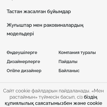
Тастан жасалған бұйымдар
Жуғыштар мен раковиналардың
модельдері
Өңдеушілерге
Компания туралы
Дизайнерлерге
Пайдалы
Online дизайнер
Байланыс
Сайт cookie файлдарын пайдаланады. «Мен
© 2026 INTERSTONE –
растаймын» түймесін басып, сіз
біздің
парақ жасанды тас
құпиялылық саясатымызбен және cookie
Сайтты пайдалану
Құпиялылық