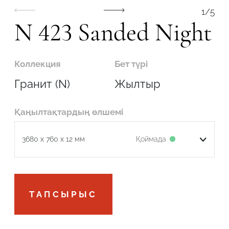
1
/
5
N 423 Sanded Night
Коллекция
Бет түрі
Робот емес екеніңізді растаңыз
Гранит (N)
Жылтыр
ОТПРАВИТЬ
Қаңылтақтардың өлшемі
Қоймада
3680 x 760 x 12 мм
Робот емес екеніңізді растаңыз
ТАПСЫРЫС
ӨТІНІМДІ ЖІБЕРУ