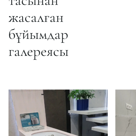
тасынан
жасалған
бұйымдар
галереясы