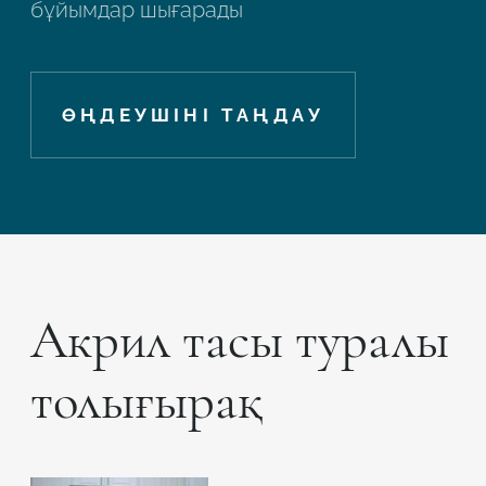
бұйымдар шығарады
ӨҢДЕУШІНІ ТАҢДАУ
Акрил тасы туралы
толығырақ